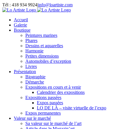
Passer
Tél : 418 934 9924
|
info@loartiste.com
au
Facebook
Instagram
Email
Pinterest
YouTube
contenu
Accueil
Galerie
Boutique
Peintures marines
Phares
Dessins et aquarelles
Harmonie
Petites dimensions
Automobiles d’exception
Livres
Présentation
Biographie
Démarche
Expositions en cours et à venir
Calendrier des expositions
Expositions passées
Expos passées
LO DE LÀ – visite virtuelle de l’expo
Expos permanentes
Valeur sur le marché
Sa valeur sur le marché de l’art
Article dans le Magazin’art