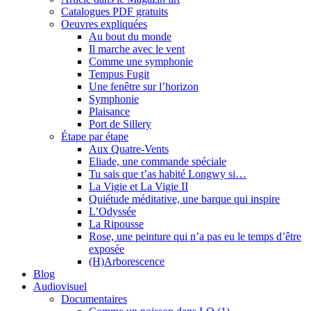
Catalogues PDF gratuits
Oeuvres expliquées
Au bout du monde
Il marche avec le vent
Comme une symphonie
Tempus Fugit
Une fenêtre sur l’horizon
Symphonie
Plaisance
Port de Sillery
Étape par étape
Aux Quatre-Vents
Eliade, une commande spéciale
Tu sais que t’as habité Longwy si…
La Vigie et La Vigie II
Quiétude méditative, une barque qui inspire
L’Odyssée
La Ripousse
Rose, une peinture qui n’a pas eu le temps d’être
exposée
(H)Arborescence
Blog
Audiovisuel
Documentaires