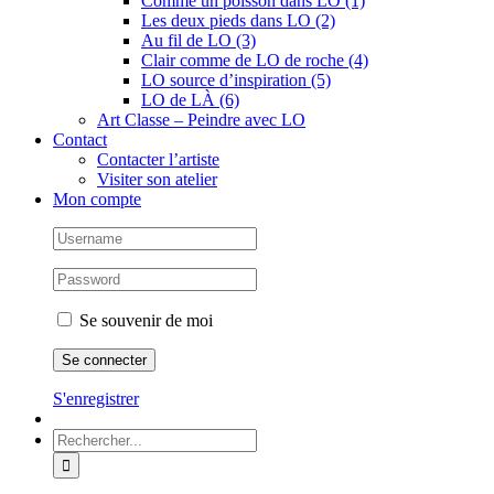
Comme un poisson dans LO (1)
Les deux pieds dans LO (2)
Au fil de LO (3)
Clair comme de LO de roche (4)
LO source d’inspiration (5)
LO de LÀ (6)
Art Classe – Peindre avec LO
Contact
Contacter l’artiste
Visiter son atelier
Mon compte
Se souvenir de moi
S'enregistrer
Rechercher: