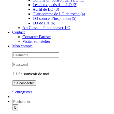
Comme un poisson dans LO (1)
Les deux pieds dans LO (2)
Au fil de LO (3)
Clair comme de LO de roche (4)
LO source d’inspiration (5)
LO de LÀ (6)
Art Classe – Peindre avec LO
Contact
Contacter l’artiste
Visiter son atelier
Mon compte
Se souvenir de moi
S'enregistrer
Rechercher: