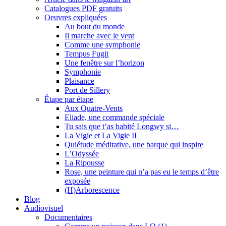
Catalogues PDF gratuits
Oeuvres expliquées
Au bout du monde
Il marche avec le vent
Comme une symphonie
Tempus Fugit
Une fenêtre sur l’horizon
Symphonie
Plaisance
Port de Sillery
Étape par étape
Aux Quatre-Vents
Eliade, une commande spéciale
Tu sais que t’as habité Longwy si…
La Vigie et La Vigie II
Quiétude méditative, une barque qui inspire
L’Odyssée
La Ripousse
Rose, une peinture qui n’a pas eu le temps d’être
exposée
(H)Arborescence
Blog
Audiovisuel
Documentaires