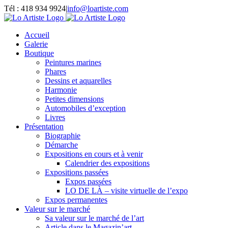
Passer
Tél : 418 934 9924
|
info@loartiste.com
au
Facebook
Instagram
Email
Pinterest
YouTube
contenu
Accueil
Galerie
Boutique
Peintures marines
Phares
Dessins et aquarelles
Harmonie
Petites dimensions
Automobiles d’exception
Livres
Présentation
Biographie
Démarche
Expositions en cours et à venir
Calendrier des expositions
Expositions passées
Expos passées
LO DE LÀ – visite virtuelle de l’expo
Expos permanentes
Valeur sur le marché
Sa valeur sur le marché de l’art
Article dans le Magazin’art