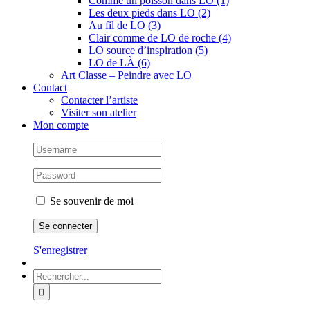
Comme un poisson dans LO (1)
Les deux pieds dans LO (2)
Au fil de LO (3)
Clair comme de LO de roche (4)
LO source d’inspiration (5)
LO de LÀ (6)
Art Classe – Peindre avec LO
Contact
Contacter l’artiste
Visiter son atelier
Mon compte
Se souvenir de moi
S'enregistrer
Rechercher: