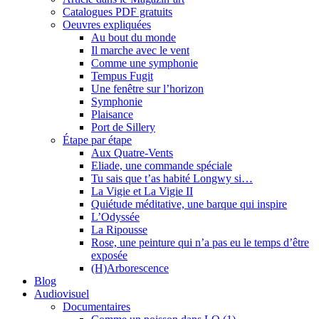
Catalogues PDF gratuits
Oeuvres expliquées
Au bout du monde
Il marche avec le vent
Comme une symphonie
Tempus Fugit
Une fenêtre sur l’horizon
Symphonie
Plaisance
Port de Sillery
Étape par étape
Aux Quatre-Vents
Eliade, une commande spéciale
Tu sais que t’as habité Longwy si…
La Vigie et La Vigie II
Quiétude méditative, une barque qui inspire
L’Odyssée
La Ripousse
Rose, une peinture qui n’a pas eu le temps d’être
exposée
(H)Arborescence
Blog
Audiovisuel
Documentaires