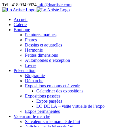
Passer
Tél : 418 934 9924
|
info@loartiste.com
au
Facebook
Instagram
Email
Pinterest
YouTube
contenu
Accueil
Galerie
Boutique
Peintures marines
Phares
Dessins et aquarelles
Harmonie
Petites dimensions
Automobiles d’exception
Livres
Présentation
Biographie
Démarche
Expositions en cours et à venir
Calendrier des expositions
Expositions passées
Expos passées
LO DE LÀ – visite virtuelle de l’expo
Expos permanentes
Valeur sur le marché
Sa valeur sur le marché de l’art
Article dans le Magazin’art