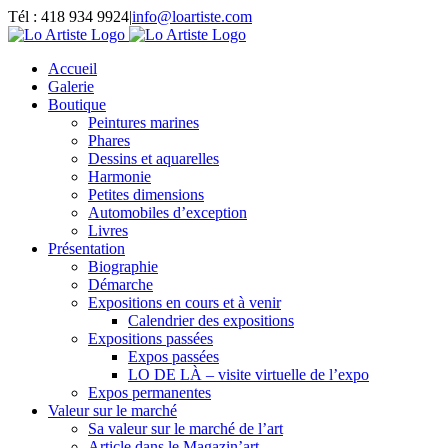
Passer
Tél : 418 934 9924
|
info@loartiste.com
au
Facebook
Instagram
Email
Pinterest
YouTube
contenu
Accueil
Galerie
Boutique
Peintures marines
Phares
Dessins et aquarelles
Harmonie
Petites dimensions
Automobiles d’exception
Livres
Présentation
Biographie
Démarche
Expositions en cours et à venir
Calendrier des expositions
Expositions passées
Expos passées
LO DE LÀ – visite virtuelle de l’expo
Expos permanentes
Valeur sur le marché
Sa valeur sur le marché de l’art
Article dans le Magazin’art