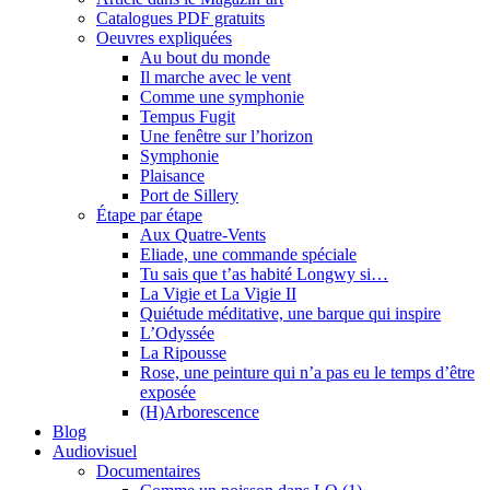
Catalogues PDF gratuits
Oeuvres expliquées
Au bout du monde
Il marche avec le vent
Comme une symphonie
Tempus Fugit
Une fenêtre sur l’horizon
Symphonie
Plaisance
Port de Sillery
Étape par étape
Aux Quatre-Vents
Eliade, une commande spéciale
Tu sais que t’as habité Longwy si…
La Vigie et La Vigie II
Quiétude méditative, une barque qui inspire
L’Odyssée
La Ripousse
Rose, une peinture qui n’a pas eu le temps d’être
exposée
(H)Arborescence
Blog
Audiovisuel
Documentaires