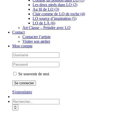
Comme un poisson dans LO (1)
Les deux pieds dans LO (2)
Au fil de LO (3)
Clair comme de LO de roche (4)
LO source d’inspiration (5)
LO de LÀ (6)
Art Classe – Peindre avec LO
Contact
Contacter l’artiste
Visiter son atelier
Mon compte
Se souvenir de moi
S'enregistrer
Rechercher: