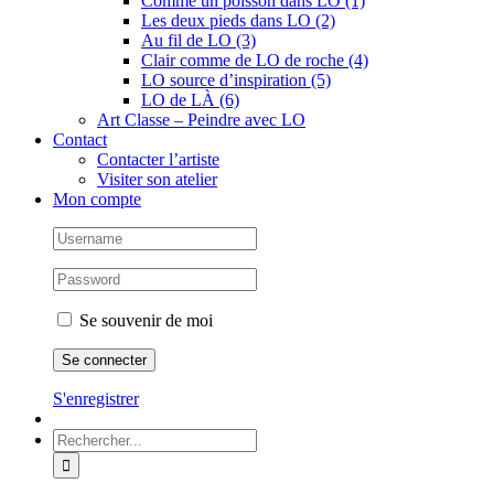
Comme un poisson dans LO (1)
Les deux pieds dans LO (2)
Au fil de LO (3)
Clair comme de LO de roche (4)
LO source d’inspiration (5)
LO de LÀ (6)
Art Classe – Peindre avec LO
Contact
Contacter l’artiste
Visiter son atelier
Mon compte
Se souvenir de moi
S'enregistrer
Rechercher: