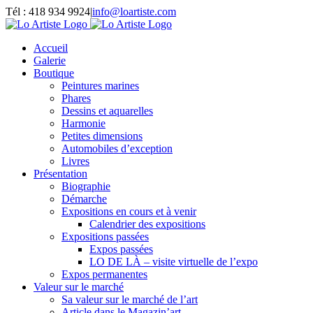
Passer
Tél : 418 934 9924
|
info@loartiste.com
au
Facebook
Instagram
Email
Pinterest
YouTube
contenu
Accueil
Galerie
Boutique
Peintures marines
Phares
Dessins et aquarelles
Harmonie
Petites dimensions
Automobiles d’exception
Livres
Présentation
Biographie
Démarche
Expositions en cours et à venir
Calendrier des expositions
Expositions passées
Expos passées
LO DE LÀ – visite virtuelle de l’expo
Expos permanentes
Valeur sur le marché
Sa valeur sur le marché de l’art
Article dans le Magazin’art