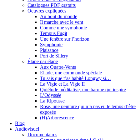
Catalogues PDF gratuits
Oeuvres expliquées
Au bout du monde
Il marche avec le vent
Comme une symphonie
Tempus Fugit
Une fenêtre sur l’horizon
Symphonie
Plaisance
Port de Sillery
Étape par étape
Aux Quatre-Vents
Eliade, une commande spéciale
Tu sais que t’as habité Longwy si…
La Vigie et La Vigie II
Quiétude méditative, une barque qui inspire
L’Odyssée
La Ripousse
Rose, une peinture qui n’a pas eu le temps d’être
exposée
(H)Arborescence
Blog
Audiovisuel
Documentaires