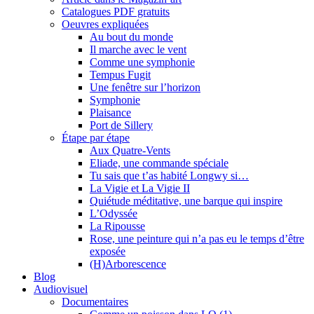
Catalogues PDF gratuits
Oeuvres expliquées
Au bout du monde
Il marche avec le vent
Comme une symphonie
Tempus Fugit
Une fenêtre sur l’horizon
Symphonie
Plaisance
Port de Sillery
Étape par étape
Aux Quatre-Vents
Eliade, une commande spéciale
Tu sais que t’as habité Longwy si…
La Vigie et La Vigie II
Quiétude méditative, une barque qui inspire
L’Odyssée
La Ripousse
Rose, une peinture qui n’a pas eu le temps d’être
exposée
(H)Arborescence
Blog
Audiovisuel
Documentaires