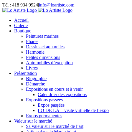
Passer
Tél : 418 934 9924
|
info@loartiste.com
au
Facebook
Instagram
Email
Pinterest
YouTube
contenu
Accueil
Galerie
Boutique
Peintures marines
Phares
Dessins et aquarelles
Harmonie
Petites dimensions
Automobiles d’exception
Livres
Présentation
Biographie
Démarche
Expositions en cours et à venir
Calendrier des expositions
Expositions passées
Expos passées
LO DE LÀ – visite virtuelle de l’expo
Expos permanentes
Valeur sur le marché
Sa valeur sur le marché de l’art
Article dans le Magazin’art