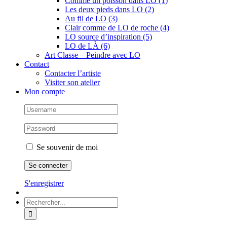
Comme un poisson dans LO (1)
Les deux pieds dans LO (2)
Au fil de LO (3)
Clair comme de LO de roche (4)
LO source d’inspiration (5)
LO de LÀ (6)
Art Classe – Peindre avec LO
Contact
Contacter l’artiste
Visiter son atelier
Mon compte
Se souvenir de moi
S'enregistrer
Rechercher: