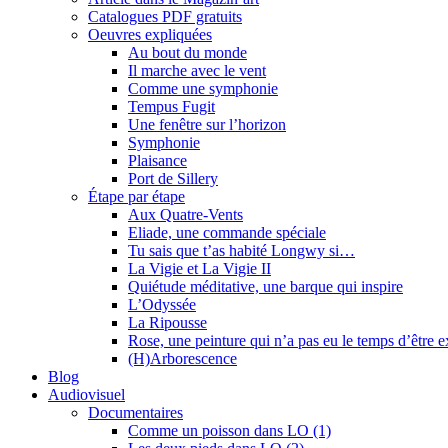
Catalogues PDF gratuits
Oeuvres expliquées
Au bout du monde
Il marche avec le vent
Comme une symphonie
Tempus Fugit
Une fenêtre sur l’horizon
Symphonie
Plaisance
Port de Sillery
Étape par étape
Aux Quatre-Vents
Eliade, une commande spéciale
Tu sais que t’as habité Longwy si…
La Vigie et La Vigie II
Quiétude méditative, une barque qui inspire
L’Odyssée
La Ripousse
Rose, une peinture qui n’a pas eu le temps d’être 
(H)Arborescence
Blog
Audiovisuel
Documentaires
Comme un poisson dans LO (1)