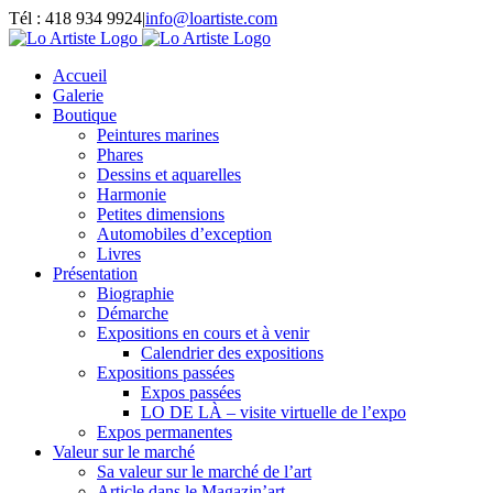
Passer
Tél : 418 934 9924
|
info@loartiste.com
au
Facebook
Instagram
Email
Pinterest
YouTube
contenu
Accueil
Galerie
Boutique
Peintures marines
Phares
Dessins et aquarelles
Harmonie
Petites dimensions
Automobiles d’exception
Livres
Présentation
Biographie
Démarche
Expositions en cours et à venir
Calendrier des expositions
Expositions passées
Expos passées
LO DE LÀ – visite virtuelle de l’expo
Expos permanentes
Valeur sur le marché
Sa valeur sur le marché de l’art
Article dans le Magazin’art