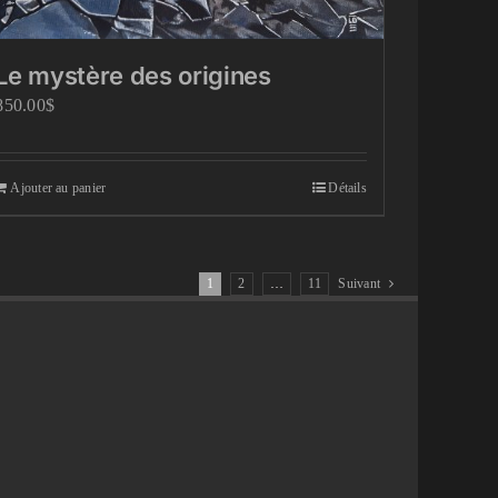
Le mystère des origines
850.00
$
Ajouter au panier
Détails
1
2
…
11
Suivant