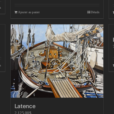
s
Ajouter au panier
Détails
s
Latence
2,125.00
$