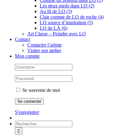
Comme un poisson dans LO (1)
Les deux pieds dans LO (2)
Au fil de LO (3)
Clair comme de LO de roche (4)
LO source d’inspiration (5)
LO de LÀ (6)
Art Classe – Peindre avec LO
Contact
Contacter l’artiste
Visiter son atelier
Mon compte
Se souvenir de moi
S'enregistrer
Rechercher: