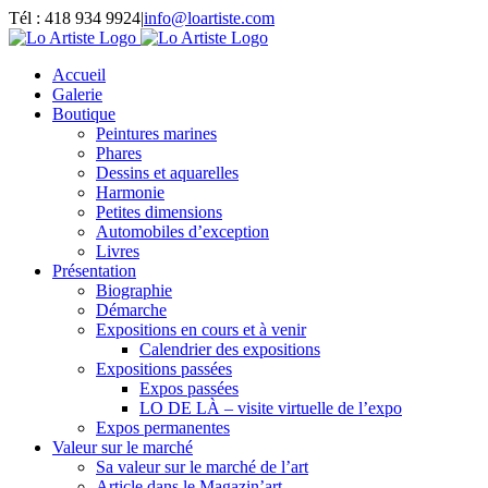
Passer
Tél : 418 934 9924
|
info@loartiste.com
au
Facebook
Instagram
Email
Pinterest
YouTube
contenu
Accueil
Galerie
Boutique
Peintures marines
Phares
Dessins et aquarelles
Harmonie
Petites dimensions
Automobiles d’exception
Livres
Présentation
Biographie
Démarche
Expositions en cours et à venir
Calendrier des expositions
Expositions passées
Expos passées
LO DE LÀ – visite virtuelle de l’expo
Expos permanentes
Valeur sur le marché
Sa valeur sur le marché de l’art
Article dans le Magazin’art