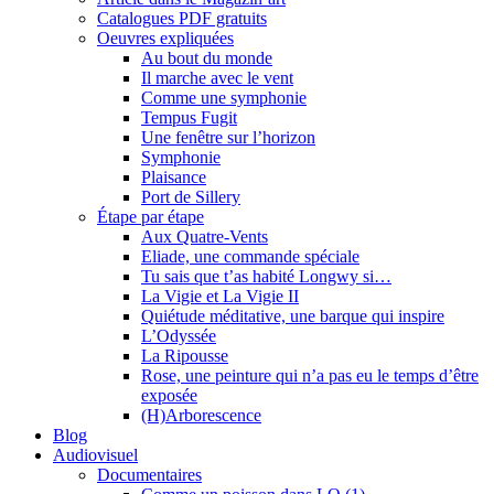
Catalogues PDF gratuits
Oeuvres expliquées
Au bout du monde
Il marche avec le vent
Comme une symphonie
Tempus Fugit
Une fenêtre sur l’horizon
Symphonie
Plaisance
Port de Sillery
Étape par étape
Aux Quatre-Vents
Eliade, une commande spéciale
Tu sais que t’as habité Longwy si…
La Vigie et La Vigie II
Quiétude méditative, une barque qui inspire
L’Odyssée
La Ripousse
Rose, une peinture qui n’a pas eu le temps d’être
exposée
(H)Arborescence
Blog
Audiovisuel
Documentaires