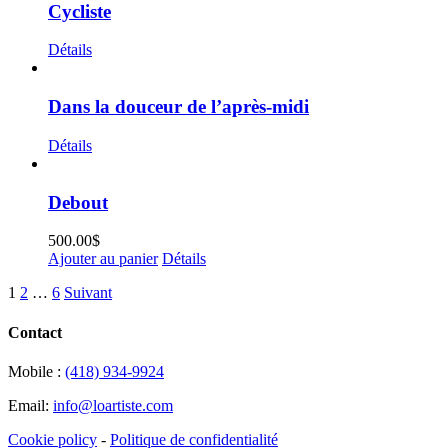
Cycliste
Détails
Dans la douceur de l’après-midi
Détails
Debout
500.00
$
Ajouter au panier
Détails
1
2
…
6
Suivant
Contact
Mobile :
(418) 934-9924
Email:
info@loartiste.com
Cookie policy
-
Politique de confidentialité