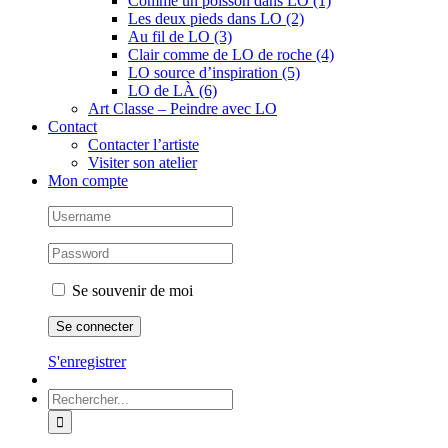
Comme un poisson dans LO (1)
Les deux pieds dans LO (2)
Au fil de LO (3)
Clair comme de LO de roche (4)
LO source d’inspiration (5)
LO de LÀ (6)
Art Classe – Peindre avec LO
Contact
Contacter l’artiste
Visiter son atelier
Mon compte
Se souvenir de moi
S'enregistrer
Rechercher: