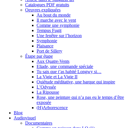
Catalogues PDF gratuits
Oeuvres expliquées
Au bout du monde
Il marche avec le vent
Comme une symphonie
Tempus Fugit
Une fenêtre sur l’horizon
Symphonie
Plaisance
Port de Sillery
Étape par étape
Aux Quatre-Vents
Eliade, une commande spéciale
Tu sais que t’as habité Longwy si…
La Vigie et La Vigie II
Quiétude méditative, une barque qui inspire
L’Odyssée
La Ripousse
Rose, une peinture qui n’a pas eu le temps d’être
exposée
(H)Arborescence
Blog
Audiovisuel
Documentaires