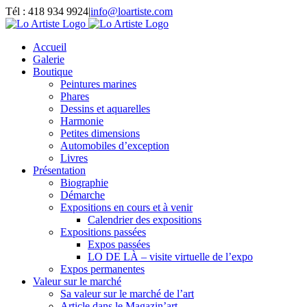
Passer
Tél : 418 934 9924
|
info@loartiste.com
au
Facebook
Instagram
Email
Pinterest
YouTube
contenu
Accueil
Galerie
Boutique
Peintures marines
Phares
Dessins et aquarelles
Harmonie
Petites dimensions
Automobiles d’exception
Livres
Présentation
Biographie
Démarche
Expositions en cours et à venir
Calendrier des expositions
Expositions passées
Expos passées
LO DE LÀ – visite virtuelle de l’expo
Expos permanentes
Valeur sur le marché
Sa valeur sur le marché de l’art
Article dans le Magazin’art