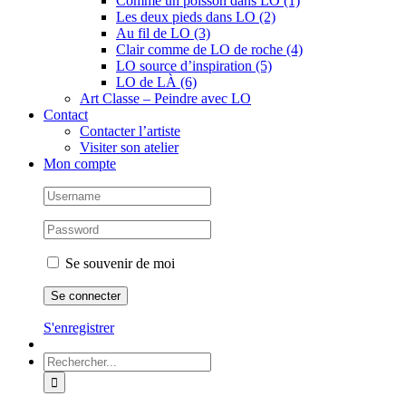
Comme un poisson dans LO (1)
Les deux pieds dans LO (2)
Au fil de LO (3)
Clair comme de LO de roche (4)
LO source d’inspiration (5)
LO de LÀ (6)
Art Classe – Peindre avec LO
Contact
Contacter l’artiste
Visiter son atelier
Mon compte
Se souvenir de moi
S'enregistrer
Rechercher: