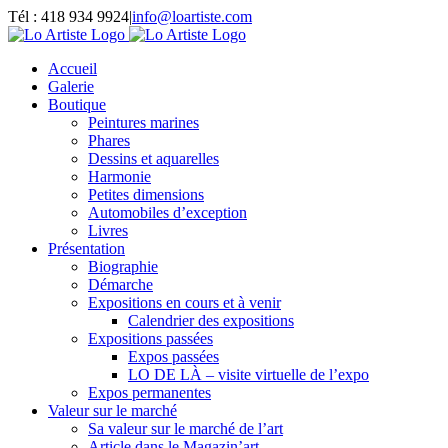
Passer
Tél : 418 934 9924
|
info@loartiste.com
au
Facebook
Instagram
Email
Pinterest
YouTube
contenu
Accueil
Galerie
Boutique
Peintures marines
Phares
Dessins et aquarelles
Harmonie
Petites dimensions
Automobiles d’exception
Livres
Présentation
Biographie
Démarche
Expositions en cours et à venir
Calendrier des expositions
Expositions passées
Expos passées
LO DE LÀ – visite virtuelle de l’expo
Expos permanentes
Valeur sur le marché
Sa valeur sur le marché de l’art
Article dans le Magazin’art