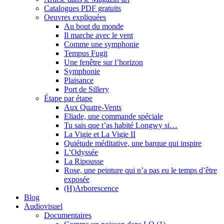
Catalogues PDF gratuits
Oeuvres expliquées
Au bout du monde
Il marche avec le vent
Comme une symphonie
Tempus Fugit
Une fenêtre sur l’horizon
Symphonie
Plaisance
Port de Sillery
Étape par étape
Aux Quatre-Vents
Eliade, une commande spéciale
Tu sais que t’as habité Longwy si…
La Vigie et La Vigie II
Quiétude méditative, une barque qui inspire
L’Odyssée
La Ripousse
Rose, une peinture qui n’a pas eu le temps d’être
exposée
(H)Arborescence
Blog
Audiovisuel
Documentaires