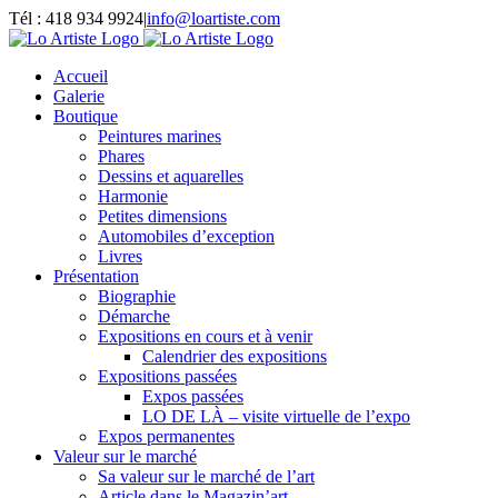
Passer
Tél : 418 934 9924
|
info@loartiste.com
au
Facebook
Instagram
Email
Pinterest
YouTube
contenu
Accueil
Galerie
Boutique
Peintures marines
Phares
Dessins et aquarelles
Harmonie
Petites dimensions
Automobiles d’exception
Livres
Présentation
Biographie
Démarche
Expositions en cours et à venir
Calendrier des expositions
Expositions passées
Expos passées
LO DE LÀ – visite virtuelle de l’expo
Expos permanentes
Valeur sur le marché
Sa valeur sur le marché de l’art
Article dans le Magazin’art