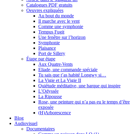
Catalogues PDF gratuits
Oeuvres expliquées
Au bout du monde
Il marche avec le vent
Comme une symphonie
Tempus Fugit
Une fenêtre sur l’horizon
Symphonie
Plaisance
Port de Sillery
Étape par étape
Aux Quatre-Vents
Eliade, une commande spéciale
Tu sais que t’as habité Longwy si…
La Vigie et La Vigie II
Quiétude méditative, une barque qui inspire
L’Odyssée
La Ripousse
Rose, une peinture qui n’a pas eu le temps d’être
exposée
(H)Arborescence
Blog
Audiovisuel
Documentaires