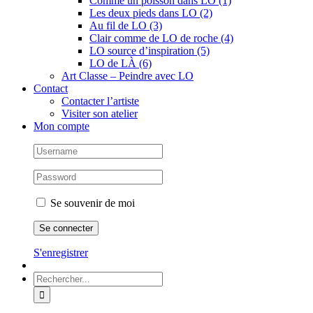
Comme un poisson dans LO (1)
Les deux pieds dans LO (2)
Au fil de LO (3)
Clair comme de LO de roche (4)
LO source d’inspiration (5)
LO de LÀ (6)
Art Classe – Peindre avec LO
Contact
Contacter l’artiste
Visiter son atelier
Mon compte
Se souvenir de moi
S'enregistrer
Rechercher: