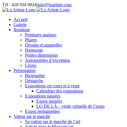
Passer
Tél : 418 934 9924
|
info@loartiste.com
au
Facebook
Instagram
Email
Pinterest
YouTube
contenu
Accueil
Galerie
Boutique
Peintures marines
Phares
Dessins et aquarelles
Harmonie
Petites dimensions
Automobiles d’exception
Livres
Présentation
Biographie
Démarche
Expositions en cours et à venir
Calendrier des expositions
Expositions passées
Expos passées
LO DE LÀ – visite virtuelle de l’expo
Expos permanentes
Valeur sur le marché
Sa valeur sur le marché de l’art
Article dans le Magazin’art