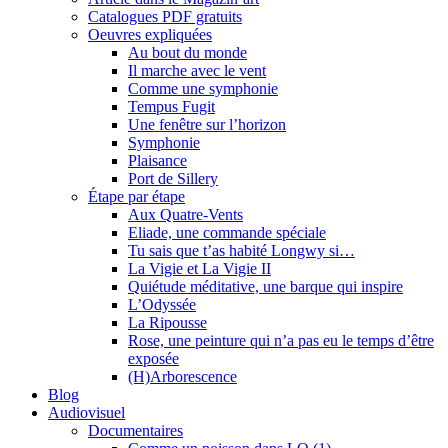
Catalogues PDF gratuits
Oeuvres expliquées
Au bout du monde
Il marche avec le vent
Comme une symphonie
Tempus Fugit
Une fenêtre sur l’horizon
Symphonie
Plaisance
Port de Sillery
Étape par étape
Aux Quatre-Vents
Eliade, une commande spéciale
Tu sais que t’as habité Longwy si…
La Vigie et La Vigie II
Quiétude méditative, une barque qui inspire
L’Odyssée
La Ripousse
Rose, une peinture qui n’a pas eu le temps d’être
exposée
(H)Arborescence
Blog
Audiovisuel
Documentaires