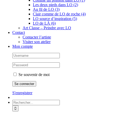
Comme un poisson dans LO (1)
Les deux pieds dans LO (2)
Au fil de LO (3)
Clair comme de LO de roche (4)
LO source d’inspiration (5)
LO de LÀ (6)
Art Classe – Peindre avec LO
Contact
Contacter l’artiste
Visiter son atelier
Mon compte
Se souvenir de moi
S'enregistrer
Rechercher: