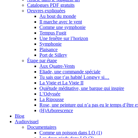
Catalogues PDF gratuits
Oeuvres expliquées
Au bout du monde
Il marche avec le vent
Comme une symphonie
Tempus Fugit
Une fenêtre sur l’horizon
Symphonie
Plaisance
Port de Sillery
Étape par étape
Aux Quatre-Vents
Eliade, une commande spéciale
Tu sais que t’as habité Longwy si…
La Vigie et La Vigie II
Quiétude méditative, une barque qui inspire
L’Odyssée
La Ripousse
Rose, une peinture qui n’a pas eu le temps d’être 
(H)Arborescence
Blog
Audiovisuel
Documentaires
Comme un poisson dans LO (1)