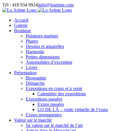
Passer
Tél : 418 934 9924
|
info@loartiste.com
au
Facebook
Instagram
Email
Pinterest
YouTube
contenu
Accueil
Galerie
Boutique
Peintures marines
Phares
Dessins et aquarelles
Harmonie
Petites dimensions
Automobiles d’exception
Livres
Présentation
Biographie
Démarche
Expositions en cours et à venir
Calendrier des expositions
Expositions passées
Expos passées
LO DE LÀ – visite virtuelle de l’expo
Expos permanentes
Valeur sur le marché
Sa valeur sur le marché de l’art
Article dans le Magazin’art