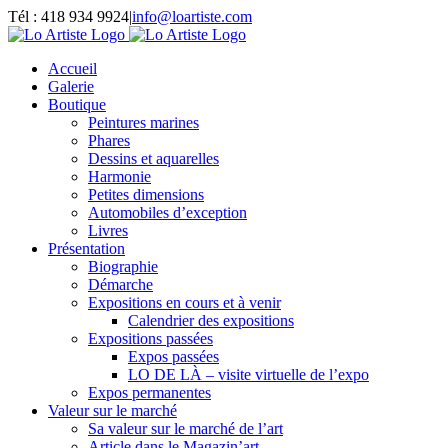
Passer
Tél : 418 934 9924
|
info@loartiste.com
au
Facebook
Instagram
Email
Pinterest
YouTube
contenu
Accueil
Galerie
Boutique
Peintures marines
Phares
Dessins et aquarelles
Harmonie
Petites dimensions
Automobiles d’exception
Livres
Présentation
Biographie
Démarche
Expositions en cours et à venir
Calendrier des expositions
Expositions passées
Expos passées
LO DE LÀ – visite virtuelle de l’expo
Expos permanentes
Valeur sur le marché
Sa valeur sur le marché de l’art
Article dans le Magazin’art