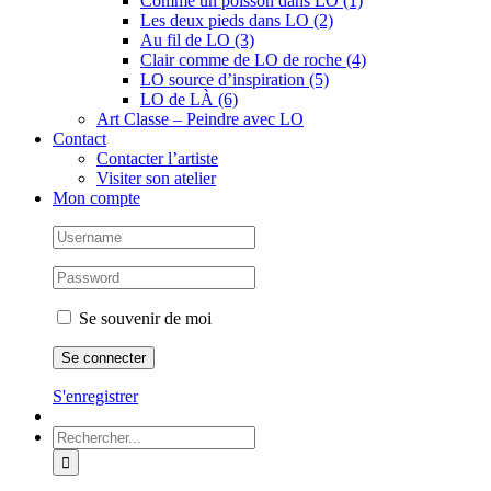
Comme un poisson dans LO (1)
Les deux pieds dans LO (2)
Au fil de LO (3)
Clair comme de LO de roche (4)
LO source d’inspiration (5)
LO de LÀ (6)
Art Classe – Peindre avec LO
Contact
Contacter l’artiste
Visiter son atelier
Mon compte
Se souvenir de moi
S'enregistrer
Rechercher: