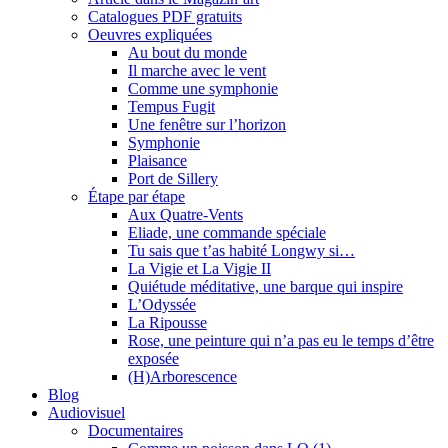
Catalogues PDF gratuits
Oeuvres expliquées
Au bout du monde
Il marche avec le vent
Comme une symphonie
Tempus Fugit
Une fenêtre sur l’horizon
Symphonie
Plaisance
Port de Sillery
Étape par étape
Aux Quatre-Vents
Eliade, une commande spéciale
Tu sais que t’as habité Longwy si…
La Vigie et La Vigie II
Quiétude méditative, une barque qui inspire
L’Odyssée
La Ripousse
Rose, une peinture qui n’a pas eu le temps d’être
exposée
(H)Arborescence
Blog
Audiovisuel
Documentaires