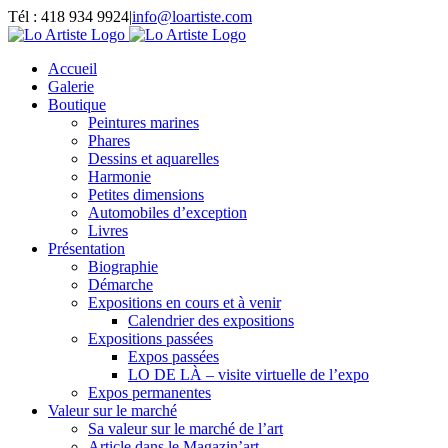
Passer
Tél : 418 934 9924
|
info@loartiste.com
au
Facebook
Instagram
Email
Pinterest
YouTube
contenu
Accueil
Galerie
Boutique
Peintures marines
Phares
Dessins et aquarelles
Harmonie
Petites dimensions
Automobiles d’exception
Livres
Présentation
Biographie
Démarche
Expositions en cours et à venir
Calendrier des expositions
Expositions passées
Expos passées
LO DE LÀ – visite virtuelle de l’expo
Expos permanentes
Valeur sur le marché
Sa valeur sur le marché de l’art
Article dans le Magazin’art