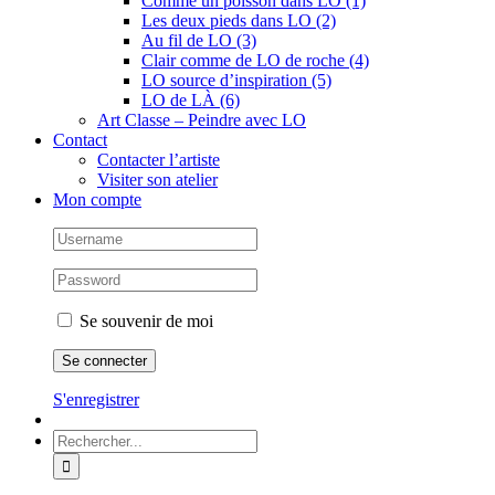
Comme un poisson dans LO (1)
Les deux pieds dans LO (2)
Au fil de LO (3)
Clair comme de LO de roche (4)
LO source d’inspiration (5)
LO de LÀ (6)
Art Classe – Peindre avec LO
Contact
Contacter l’artiste
Visiter son atelier
Mon compte
Se souvenir de moi
S'enregistrer
Rechercher: