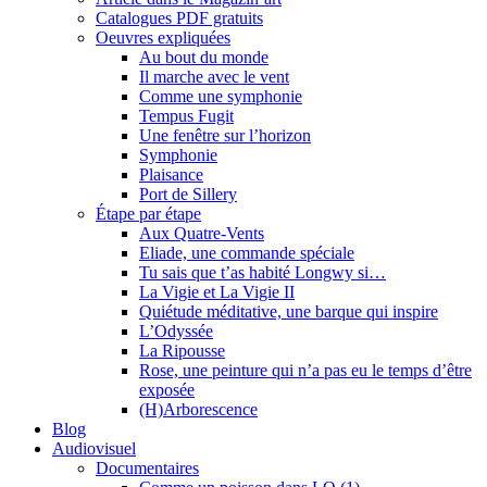
Catalogues PDF gratuits
Oeuvres expliquées
Au bout du monde
Il marche avec le vent
Comme une symphonie
Tempus Fugit
Une fenêtre sur l’horizon
Symphonie
Plaisance
Port de Sillery
Étape par étape
Aux Quatre-Vents
Eliade, une commande spéciale
Tu sais que t’as habité Longwy si…
La Vigie et La Vigie II
Quiétude méditative, une barque qui inspire
L’Odyssée
La Ripousse
Rose, une peinture qui n’a pas eu le temps d’être
exposée
(H)Arborescence
Blog
Audiovisuel
Documentaires