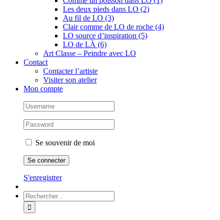
Comme un poisson dans LO (1)
Les deux pieds dans LO (2)
Au fil de LO (3)
Clair comme de LO de roche (4)
LO source d’inspiration (5)
LO de LÀ (6)
Art Classe – Peindre avec LO
Contact
Contacter l’artiste
Visiter son atelier
Mon compte
Se souvenir de moi
S'enregistrer
Rechercher: