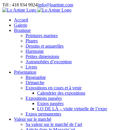
Passer
Tél : 418 934 9924
|
info@loartiste.com
au
Facebook
Instagram
Email
Pinterest
YouTube
contenu
Accueil
Galerie
Boutique
Peintures marines
Phares
Dessins et aquarelles
Harmonie
Petites dimensions
Automobiles d’exception
Livres
Présentation
Biographie
Démarche
Expositions en cours et à venir
Calendrier des expositions
Expositions passées
Expos passées
LO DE LÀ – visite virtuelle de l’expo
Expos permanentes
Valeur sur le marché
Sa valeur sur le marché de l’art
Article dans le Magazin’art