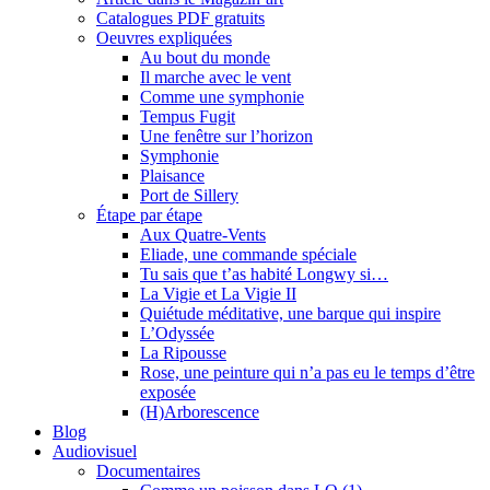
Catalogues PDF gratuits
Oeuvres expliquées
Au bout du monde
Il marche avec le vent
Comme une symphonie
Tempus Fugit
Une fenêtre sur l’horizon
Symphonie
Plaisance
Port de Sillery
Étape par étape
Aux Quatre-Vents
Eliade, une commande spéciale
Tu sais que t’as habité Longwy si…
La Vigie et La Vigie II
Quiétude méditative, une barque qui inspire
L’Odyssée
La Ripousse
Rose, une peinture qui n’a pas eu le temps d’être
exposée
(H)Arborescence
Blog
Audiovisuel
Documentaires