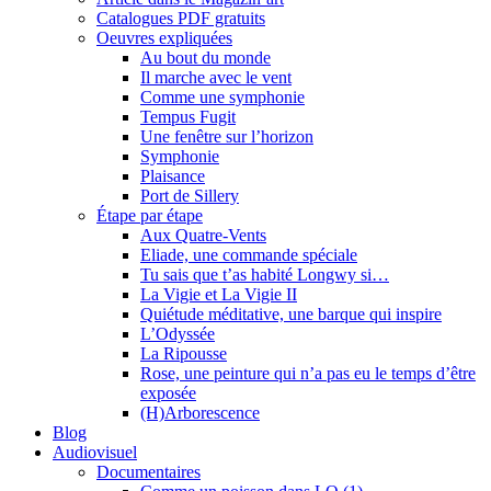
Catalogues PDF gratuits
Oeuvres expliquées
Au bout du monde
Il marche avec le vent
Comme une symphonie
Tempus Fugit
Une fenêtre sur l’horizon
Symphonie
Plaisance
Port de Sillery
Étape par étape
Aux Quatre-Vents
Eliade, une commande spéciale
Tu sais que t’as habité Longwy si…
La Vigie et La Vigie II
Quiétude méditative, une barque qui inspire
L’Odyssée
La Ripousse
Rose, une peinture qui n’a pas eu le temps d’être
exposée
(H)Arborescence
Blog
Audiovisuel
Documentaires