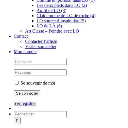
Comme un poisson dans LO (1)
Les deux pieds dans LO (2)
Au fil de LO (3)
Clair comme de LO de roche (4)
LO source d’inspiration (5)
LO de LÀ (6)
Art Classe – Peindre avec LO
Contact
Contacter l’artiste
Visiter son atelier
Mon compte
Se souvenir de moi
S'enregistrer
Rechercher: