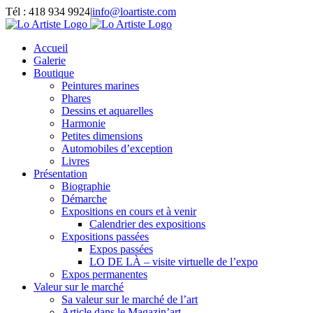
Passer
Tél : 418 934 9924
|
info@loartiste.com
au
Facebook
Instagram
Email
Pinterest
YouTube
contenu
Accueil
Galerie
Boutique
Peintures marines
Phares
Dessins et aquarelles
Harmonie
Petites dimensions
Automobiles d’exception
Livres
Présentation
Biographie
Démarche
Expositions en cours et à venir
Calendrier des expositions
Expositions passées
Expos passées
LO DE LÀ – visite virtuelle de l’expo
Expos permanentes
Valeur sur le marché
Sa valeur sur le marché de l’art
Article dans le Magazin’art