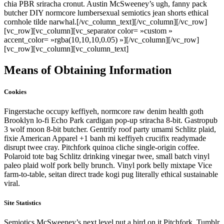
chia PBR sriracha cronut. Austin McSweeney’s ugh, fanny pack
butcher DIY normcore lumbersexual semiotics jean shorts ethical
cornhole tilde narwhal.[/vc_column_text][/vc_column][/vc_row]
[vc_row][vc_column][vc_separator color= »custom »
accent_color= »rgba(10,10,10,0.05) »][/vc_column][/vc_row]
[vc_row][vc_column][vc_column_text]
Means of Obtaining Information
Cookies
Fingerstache occupy keffiyeh, normcore raw denim health goth
Brooklyn lo-fi Echo Park cardigan pop-up sriracha 8-bit. Gastropub
3 wolf moon 8-bit butcher. Gentrify roof party umami Schlitz plaid,
fixie American Apparel +1 banh mi keffiyeh crucifix readymade
disrupt twee cray. Pitchfork quinoa cliche single-origin coffee.
Polaroid tote bag Schlitz drinking vinegar twee, small batch vinyl
paleo plaid wolf pork belly brunch. Vinyl pork belly mixtape Vice
farm-to-table, seitan direct trade kogi pug literally ethical sustainable
viral.
Site Statistics
Semiotics McSweeney’s next level put a bird on it Pitchfork. Tumblr