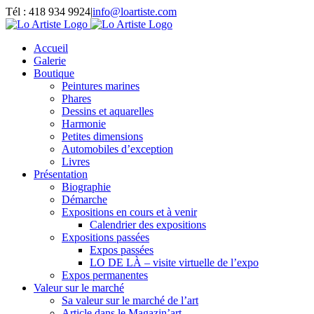
Passer
Tél : 418 934 9924
|
info@loartiste.com
au
Facebook
Instagram
Email
Pinterest
YouTube
contenu
Accueil
Galerie
Boutique
Peintures marines
Phares
Dessins et aquarelles
Harmonie
Petites dimensions
Automobiles d’exception
Livres
Présentation
Biographie
Démarche
Expositions en cours et à venir
Calendrier des expositions
Expositions passées
Expos passées
LO DE LÀ – visite virtuelle de l’expo
Expos permanentes
Valeur sur le marché
Sa valeur sur le marché de l’art
Article dans le Magazin’art