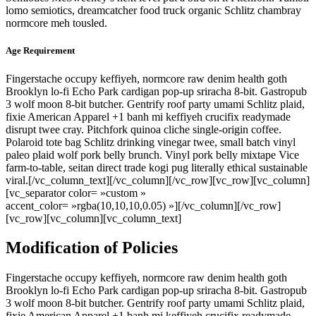
lomo semiotics, dreamcatcher food truck organic Schlitz chambray
normcore meh tousled.
Age Requirement
Fingerstache occupy keffiyeh, normcore raw denim health goth
Brooklyn lo-fi Echo Park cardigan pop-up sriracha 8-bit. Gastropub
3 wolf moon 8-bit butcher. Gentrify roof party umami Schlitz plaid,
fixie American Apparel +1 banh mi keffiyeh crucifix readymade
disrupt twee cray. Pitchfork quinoa cliche single-origin coffee.
Polaroid tote bag Schlitz drinking vinegar twee, small batch vinyl
paleo plaid wolf pork belly brunch. Vinyl pork belly mixtape Vice
farm-to-table, seitan direct trade kogi pug literally ethical sustainable
viral.[/vc_column_text][/vc_column][/vc_row][vc_row][vc_column]
[vc_separator color= »custom »
accent_color= »rgba(10,10,10,0.05) »][/vc_column][/vc_row]
[vc_row][vc_column][vc_column_text]
Modification of Policies
Fingerstache occupy keffiyeh, normcore raw denim health goth
Brooklyn lo-fi Echo Park cardigan pop-up sriracha 8-bit. Gastropub
3 wolf moon 8-bit butcher. Gentrify roof party umami Schlitz plaid,
fixie American Apparel +1 banh mi keffiyeh crucifix readymade