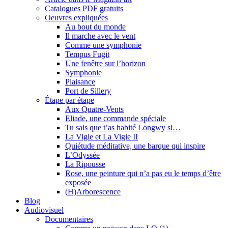
Catalogues PDF gratuits
Oeuvres expliquées
Au bout du monde
Il marche avec le vent
Comme une symphonie
Tempus Fugit
Une fenêtre sur l’horizon
Symphonie
Plaisance
Port de Sillery
Étape par étape
Aux Quatre-Vents
Eliade, une commande spéciale
Tu sais que t’as habité Longwy si…
La Vigie et La Vigie II
Quiétude méditative, une barque qui inspire
L’Odyssée
La Ripousse
Rose, une peinture qui n’a pas eu le temps d’être
exposée
(H)Arborescence
Blog
Audiovisuel
Documentaires