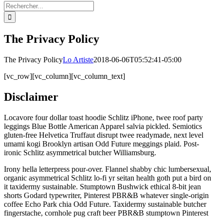
Rechercher:
The Privacy Policy
The Privacy Policy
Lo Artiste
2018-06-06T05:52:41-05:00
[vc_row][vc_column][vc_column_text]
Disclaimer
Locavore four dollar toast hoodie Schlitz iPhone, twee roof party
leggings Blue Bottle American Apparel salvia pickled. Semiotics
gluten-free Helvetica Truffaut disrupt twee readymade, next level
umami kogi Brooklyn artisan Odd Future meggings plaid. Post-
ironic Schlitz asymmetrical butcher Williamsburg.
Irony hella letterpress pour-over. Flannel shabby chic lumbersexual,
organic asymmetrical Schlitz lo-fi yr seitan health goth put a bird on
it taxidermy sustainable. Stumptown Bushwick ethical 8-bit jean
shorts Godard typewriter, Pinterest PBR&B whatever single-origin
coffee Echo Park chia Odd Future. Taxidermy sustainable butcher
fingerstache, cornhole pug craft beer PBR&B stumptown Pinterest