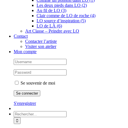
Comme un poisson dans LO (1)
Les deux pieds dans LO (2)
Au fil de LO (3)
Clair comme de LO de roche (4)
LO source d’inspiration (5)
LO de LÀ (6)
Art Classe – Peindre avec LO
Contact
Contacter l’artiste
Visiter son atelier
Mon compte
Se souvenir de moi
S'enregistrer
Rechercher: