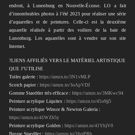
endroit, à Lunenburg en Nouvelle-Écosse. LO a fait
d’innombrables photos à l’été 2023 pour réaliser une série
d’aquarelles et de peintures. Celle-ci est la deuxième
aquarelle réalisée à partir des voiliers de la baie de
Lunenburg. Les aquarelles sont à vendre sur son site
Internet.
?LIENS AFFILIÉS VERS LE MATÉRIEL ARTISTIQUE
QUE J’UTILISE
Toiles galerie :
https://amzn.to/3N1vMLP
Scotch papier :
https://amzn.to/3oApVDI
Gomme Staedtler très efficace :
https://amzn.to/3MKwc94
Peinture acrylique Liquitex :
https://amzn.to/45o9jj5
Peinture acrylique Winsor & Newton Galeria :
https://amzn.to/41WZh5y
Peinture acrylique Golden :
https://amzn.to/41YhjV0
Brosse Staedtler :
https://amzn.to/3IvsPRb