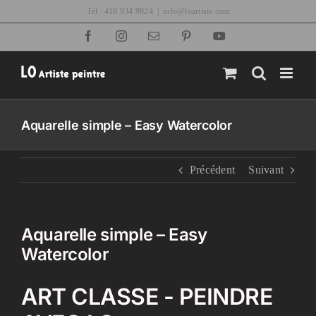
Passer
Tél : 418 934 9924
|
info@loartiste.com
au
Facebook
Instagram
Email
Pinterest
YouTube
contenu
Aquarelle simple – Easy Watercolor
Précédent
Suivant
Aquarelle simple – Easy
Watercolor
ART CLASSE - PEINDRE