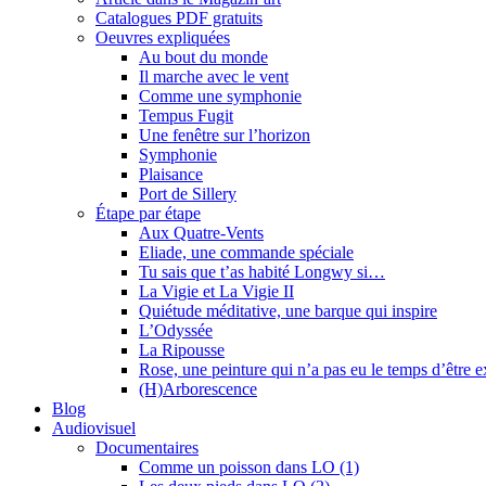
Catalogues PDF gratuits
Oeuvres expliquées
Au bout du monde
Il marche avec le vent
Comme une symphonie
Tempus Fugit
Une fenêtre sur l’horizon
Symphonie
Plaisance
Port de Sillery
Étape par étape
Aux Quatre-Vents
Eliade, une commande spéciale
Tu sais que t’as habité Longwy si…
La Vigie et La Vigie II
Quiétude méditative, une barque qui inspire
L’Odyssée
La Ripousse
Rose, une peinture qui n’a pas eu le temps d’être 
(H)Arborescence
Blog
Audiovisuel
Documentaires
Comme un poisson dans LO (1)