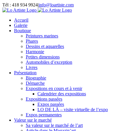
Passer
Tél : 418 934 9924
|
info@loartiste.com
au
Facebook
Instagram
Email
Pinterest
YouTube
contenu
Accueil
Galerie
Boutique
Peintures marines
Phares
Dessins et aquarelles
Harmonie
Petites dimensions
Automobiles d’exception
Livres
Présentation
Biographie
Démarche
Expositions en cours et à venir
Calendrier des expositions
Expositions passées
Expos passées
LO DE LÀ – visite virtuelle de l’expo
Expos permanentes
Valeur sur le marché
Sa valeur sur le marché de l’art
Article dans le Magazin’art