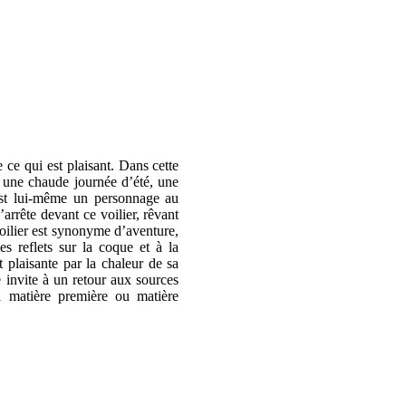
e ce qui est plaisant. Dans cette
r une chaude journée d’été, une
 est lui-même un personnage au
’arrête devant ce voilier, rêvant
voilier est synonyme d’aventure,
s reflets sur la coque et à la
 plaisante par la chaleur de sa
 invite à un retour aux sources
a matière première ou matière