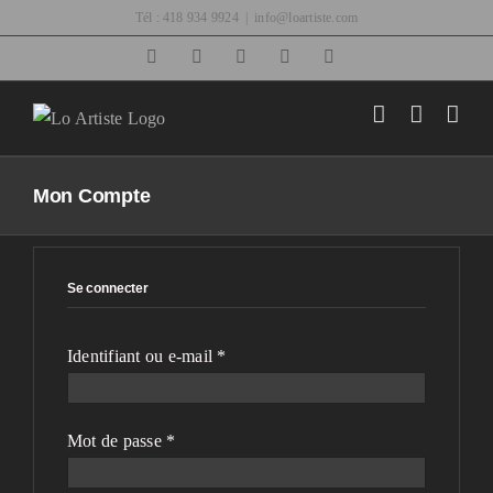
Passer
Tél : 418 934 9924
|
info@loartiste.com
au
Facebook
Instagram
Email
Pinterest
YouTube
contenu
Mon Compte
Se connecter
Obligatoire
Identifiant ou e-mail
*
Obligatoire
Mot de passe
*