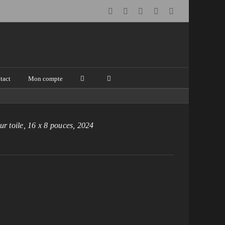
Facebook
Instagram
Email
Pinterest
YouTube
tact
Mon compte
r toile, 16 x 8 pouces, 2024