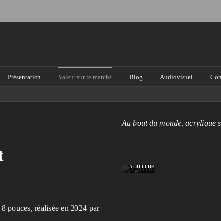
Présentation
Valeur sur le marché
Blog
Audiovisuel
Con
En
chargeant
cette
vidéo,
vous
acceptez
Au bout du monde, acrylique su
la
politique
de
confidentialité
t
de
YouTube.
En
savoir
plus
x 8 pouces, réalisée en 2024 par
Charger
la vidéo