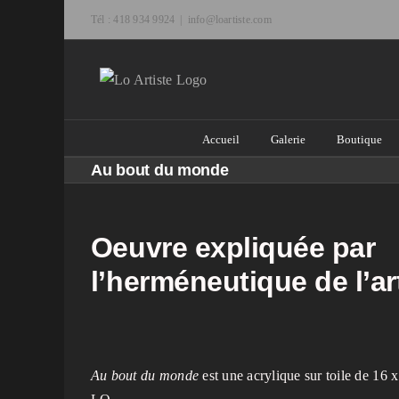
Passer
Tél : 418 934 9924
|
info@loartiste.com
au
contenu
Accueil
Galerie
Boutique
Au bout du monde
Oeuvre expliquée par
l’herméneutique de l’ar
Au bout du monde
est une acrylique sur toile de 16 