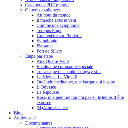
Catalogues PDF gratuits
Oeuvres expliquées
Au bout du monde
Il marche avec le vent
Comme une symphonie
Tempus Fugit
Une fenêtre sur l’horizon
Symphonie
Plaisance
Port de Sillery
Étape par étape
Aux Quatre-Vents
Eliade, une commande spéciale
Tu sais que t’as habité Longwy si…
La Vigie et La Vigie II
Quiétude méditative, une barque qui inspire
L’Odyssée
La Ripousse
Rose, une peinture qui n’a pas eu le temps d’être
exposée
(H)Arborescence
Blog
Audiovisuel
Documentaires