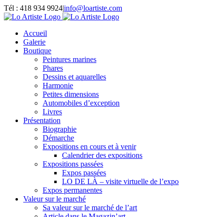
Passer
Tél : 418 934 9924
|
info@loartiste.com
au
Facebook
Instagram
Email
Pinterest
YouTube
contenu
Accueil
Galerie
Boutique
Peintures marines
Phares
Dessins et aquarelles
Harmonie
Petites dimensions
Automobiles d’exception
Livres
Présentation
Biographie
Démarche
Expositions en cours et à venir
Calendrier des expositions
Expositions passées
Expos passées
LO DE LÀ – visite virtuelle de l’expo
Expos permanentes
Valeur sur le marché
Sa valeur sur le marché de l’art
Article dans le Magazin’art