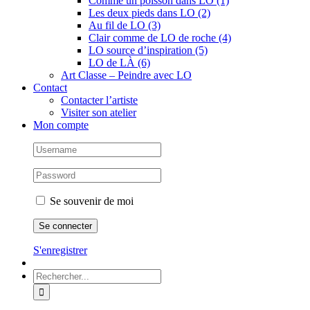
Comme un poisson dans LO (1)
Les deux pieds dans LO (2)
Au fil de LO (3)
Clair comme de LO de roche (4)
LO source d’inspiration (5)
LO de LÀ (6)
Art Classe – Peindre avec LO
Contact
Contacter l’artiste
Visiter son atelier
Mon compte
Se souvenir de moi
S'enregistrer
Rechercher: