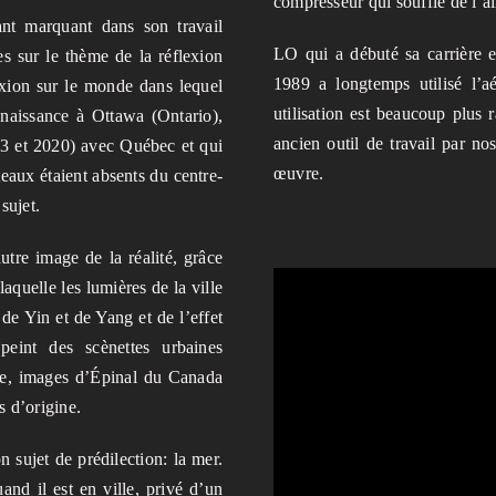
compresseur qui souffle de l’ai
nt marquant dans son travail
LO qui a débuté sa carrière en
tes sur le thème de la réflexion
1989 a longtemps utilisé l’a
lexion sur le monde dans lequel
utilisation est beaucoup plus r
 naissance à Ottawa (Ontario),
ancien outil de travail par no
013 et 2020) avec Québec et qui
œuvre.
teaux étaient absents du centre-
sujet.
tre image de la réalité, grâce
laquelle les lumières de la ville
de Yin et de Yang et de l’effet
peint des scènettes urbaines
ge, images d’Épinal du Canada
s d’origine.
 sujet de prédilection: la mer.
and il est en ville, privé d’un