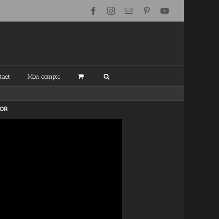
Facebook
Instagram
Email
Pinterest
YouTube
tact
Mon compte
’OR