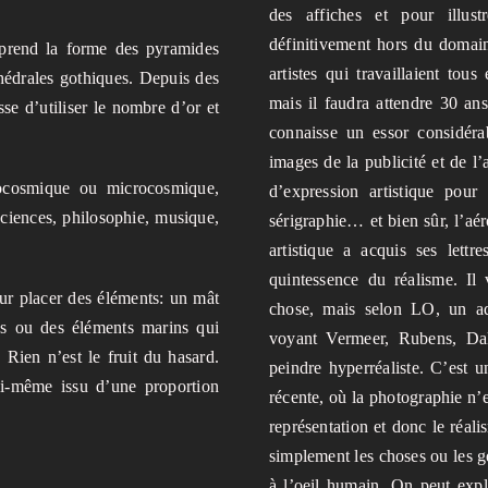
des affiches et pour illust
définitivement hors du domai
 prend la forme des pyramides
artistes qui travaillaient tou
hédrales gothiques. Depuis des
mais il faudra attendre 30 an
esse d’utiliser le nombre d’or et
connaisse un essor considéra
images de la publicité et de l
ocosmique ou microcosmique,
d’expression artistique pour
sciences, philosophie, musique,
sérigraphie… et bien sûr, l’a
artistique a acquis ses lettr
quintessence du réalisme. Il
our placer des éléments: un mât
chose, mais selon LO, un ad
es ou des éléments marins qui
voyant Vermeer, Rubens, Dal
Rien n’est le fruit du hasard.
peindre hyperréaliste. C’est
lui-même issu d’une proportion
récente, où la photographie n’ex
représentation et donc le réal
simplement les choses ou les ge
à l’oeil humain. On peut expl