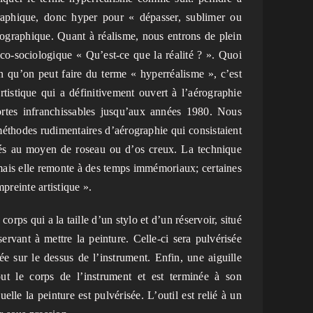
raphique, donc hyper pour « dépasser, sublimer ou
tographique. Quant à réalisme, nous entrons de plein
co-sociologique « Qu’est-ce que la réalité ? ». Quoi
ion qu’on peut faire du terme « hyperréalisme », c’est
stique qui a définitivement ouvert à l’aérographie
ortes infranchissables jusqu’aux années 1980. Nous
éthodes rudimentaires d’aérographie qui consistaient
és au moyen de roseau ou d’os creux. La technique
mais elle remonte à des temps immémoriaux; certaines
preinte artistique ».
orps qui a la taille d’un stylo et d’un réservoir, situé
ervant à mettre la peinture. Celle-ci sera pulvérisée
uée sur le dessus de l’instrument. Enfin, une aiguille
out le corps de l’instrument et est terminée à son
elle la peinture est pulvérisée. L’outil est relié à un