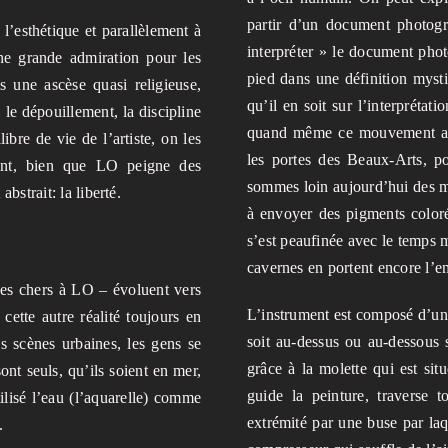
partir d’un document photog
 l’esthétique et parallèlement à
interpréter » le document pho
 une grande admiration pour les
pied dans une définition mysti
ns une ascèse quasi religieuse,
qu’il en soit sur l’interprétat
 le dépouillement, la discipline
quand même ce mouvement arti
ibre de vie de l’artiste, on les
les portes des Beaux-Arts, p
ment, bien que LO peigne des
sommes loin aujourd’hui des m
abstrait: la liberté.
à envoyer des pigments color
s’est peaufinée avec le temps 
cavernes en portent encore l’em
ues chers à LO – évoluent vers
L’instrument est composé d’un c
cette autre réalité toujours en
soit au-dessus ou au-dessous s
s scènes urbaines, les gens se
grâce à la molette qui est sit
ont seuls, qu’ils soient en mer,
guide la peinture, traverse t
tilisé l’eau (l’aquarelle) comme
extrémité par une buse par laqu
.