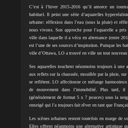
C’est à l’hiver 2015-2016 qu’il amorce un tourna
habituel. Il peint une série d’aquarelles hyperréalis
urbaine: réflexion dans l’eau (sous la pluie) et réf
nous vivons. Son approche pour l’aquarelle a pris
ville dans laquelle il a vécu en alternance (entre 2
est l’une de ses sources d’inspiration. Puisque les ba
ville d’Ottawa, LO a trouvé en ville un tout nouveau 
Ses aquarelles touchent néanmoins toujours à une au
aux reflets sur la chaussée, mouillée par la pluie, sur 
se reflètent. LO affectionne ce mélange harmonieux 
de mouvement dans l’immobilité. Plus tard, il 
(généralement de format 5 x 7 pouces) sous la nei
enneigé qui l’a toujours fait rêver en tant que Françai
Les scènes urbaines restent toutefois en marge de son
Elles offrent néanmoins une alternative artistique qu