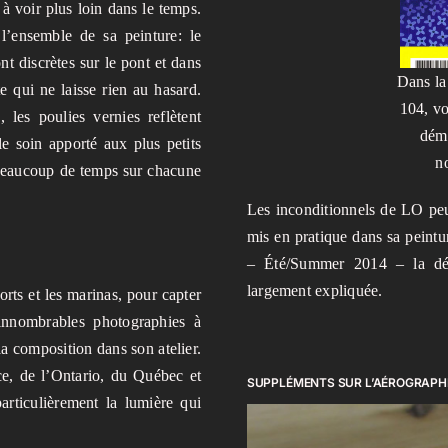
à voir plus loin dans le temps.
 l’ensemble de sa peinture: le
nt discrètes sur le pont et dans
Dans la
te qui ne laisse rien au hasard.
104, vo
 les poulies vernies reflètent
dém
le soin apporté aux plus petits
n
e beaucoup de temps sur chacune
Les inconditionnels de LO peu
mis en pratique dans sa peint
– Été/Summer 2014 – la dé
largement expliquée.
orts et les marinas, pour capter
d’innombrables photographies à
e la composition dans son atelier.
ce, de l’Ontario, du Québec et
SUPPLÉMENTS SUR L’AÉROGRAPH
particulièrement la lumière qui