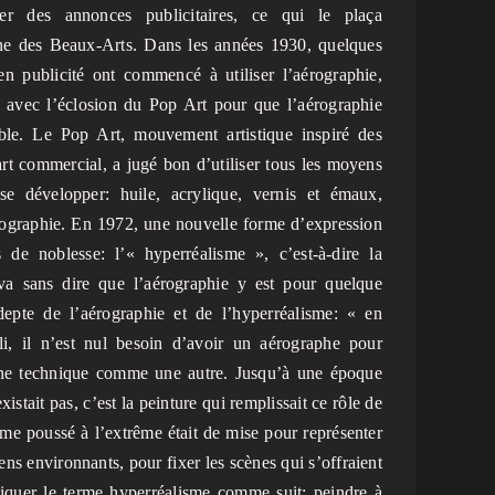
rer des annonces publicitaires, ce qui le plaça
ne des Beaux-Arts. Dans les années 1930, quelques
s en publicité ont commencé à utiliser l’aérographie,
s avec l’éclosion du Pop Art pour que l’aérographie
ble. Le Pop Art, mouvement artistique inspiré des
’art commercial, a jugé bon d’utiliser tous les moyens
 se développer: huile, acrylique, vernis et émaux,
érographie. En 1972, une nouvelle forme d’expression
es de noblesse: l’« hyperréalisme », c’est-à-dire la
 va sans dire que l’aérographie y est pour quelque
epte de l’aérographie et de l’hyperréalisme: « en
i, il n’est nul besoin d’avoir un aérographe pour
 une technique comme une autre. Jusqu’à une époque
istait pas, c’est la peinture qui remplissait ce rôle de
isme poussé à l’extrême était de mise pour représenter
ns environnants, pour fixer les scènes qui s’offraient
iquer le terme hyperréalisme comme suit: peindre à