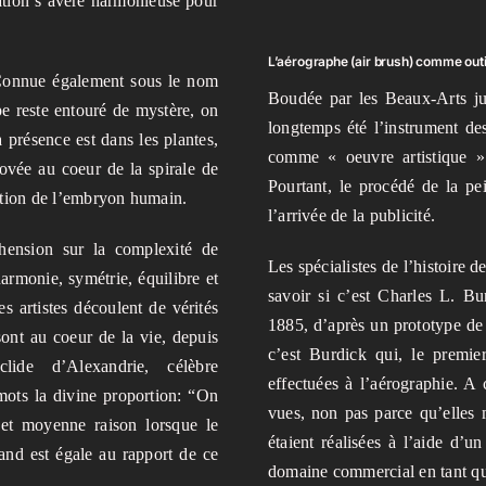
éation s’avère harmonieuse pour
L’aérographe (air brush) comme outil
 Connue également sous le nom
Boudée par les Beaux-Arts ju
pe reste entouré de mystère, on
longtemps été l’instrument des
a présence est dans les plantes,
comme « oeuvre artistique »
 lovée au coeur de la spirale de
Pourtant, le procédé de la pei
tation de l’embryon humain.
l’arrivée de la publicité.
hension sur la complexité de
Les spécialistes de l’histoire d
harmonie, symétrie, équilibre et
savoir si c’est Charles L. 
es artistes découlent de vérités
1885, d’après un prototype de 
sont au coeur de la vie, depuis
c’est Burdick qui, le premie
lide d’Alexandrie, célèbre
effectuées à l’aérographie. A 
mots la divine proportion: “On
vues, non pas parce qu’elles m
e et moyenne raison lorsque le
étaient réalisées à l’aide d’
rand est égale au rapport de ce
domaine commercial en tant qu’