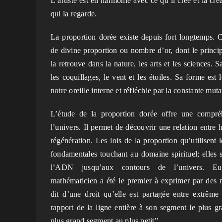
L’artiste est en harmonie avec ce qu’il crée et la cr
qui la regarde.
La proportion dorée existe depuis fort longtemps.
de divine proportion ou nombre d’or, dont le princi
la retrouve dans la nature, les arts et les sciences. S
les coquillages, le vent et les étoiles. Sa forme est
notre oreille interne et réfléchie par la constante mu
L’étude de la proportion dorée offre une compré
l’univers. Il permet de découvrir une relation entre 
régénération. Les lois de la proportion qu’utilisent l
fondamentales touchant au domaine spirituel; elles 
l’ADN jusqu’aux contours de l’univers. Euc
mathématicien a été le premier à exprimer par des 
dit d’une droit qu’elle est partagée entre extrêm
rapport de la ligne entière à son segment le plus g
plus grand segment au plus petit”.