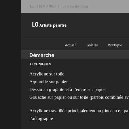
Passer
Tél : 418 934 9924
|
info@loartiste.com
au
contenu
Accueil
Galerie
Boutique
Démarche
TECHNIQUES
Acrylique sur toile
Aquarelle sur papier
Dessin au graphite et à l’encre sur papier
Gouache sur papier ou sur toile (parfois combinée av
Acrylique travaillée principalement au pinceau et, parf
l’aérographe