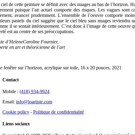
ciel de cette peinture se définit avec des nuages au bas de l’horizon. Hab
trement puisque l’air actuel comporte des risques. Les vagues sont c
rement, avancer prudemment. L’ensemble de l’oeuvre comporte moins d
uleurs pastels du ciel suggère que le ciel bleu sans nuages reviendra un
me il se sentait intérieurement. C’est donc à l’image de cette oeuvre qu’i
erté est au centre de ses préoccupations.
xte d’HeleneCaroline Fournier,
erte en art et théoricienne de l’art
e fenêtre sur l’horizon, acrylique sur toile, 16 x 20 pouces, 2021
Contact
Mobile :
(418) 934-9924
Email:
info@loartiste.com
Cookie policy
-
Politique de confidentialité
Liens sociaux