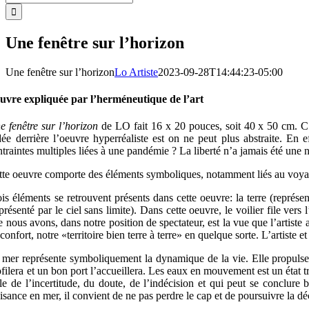
Une fenêtre sur l’horizon
Une fenêtre sur l’horizon
Lo Artiste
2023-09-28T14:44:23-05:00
uvre expliquée par l’herméneutique de l’art
e fenêtre sur l’horizon
de LO fait 16 x 20 pouces, soit 40 x 50 cm. C’es
idée derrière l’oeuvre hyperréaliste est on ne peut plus abstraite. En
ntraintes multiples liées à une pandémie ? La liberté n’a jamais été une 
tte oeuvre comporte des éléments symboliques, notamment liés au voyag
is éléments se retrouvent présents dans cette oeuvre: la terre (représen
présenté par le ciel sans limite). Dans cette oeuvre, le voilier file ver
 nous avons, dans notre position de spectateur, est la vue que l’artiste
confort, notre «territoire bien terre à terre» en quelque sorte. L’artiste e
 mer représente symboliquement la dynamique de la vie. Elle propulse l’
filera et un bon port l’accueillera. Les eaux en mouvement est un état tra
lle de l’incertitude, du doute, de l’indécision et qui peut se conclure 
isance en mer, il convient de ne pas perdre le cap et de poursuivre la d