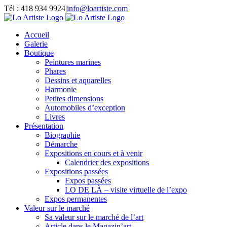
Passer
Tél : 418 934 9924
|
info@loartiste.com
au
Facebook
Instagram
Email
Pinterest
YouTube
contenu
Accueil
Galerie
Boutique
Peintures marines
Phares
Dessins et aquarelles
Harmonie
Petites dimensions
Automobiles d’exception
Livres
Présentation
Biographie
Démarche
Expositions en cours et à venir
Calendrier des expositions
Expositions passées
Expos passées
LO DE LÀ – visite virtuelle de l’expo
Expos permanentes
Valeur sur le marché
Sa valeur sur le marché de l’art
Article dans le Magazin’art