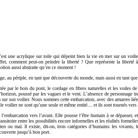
t une acrylique sur toile qui dépeint bien la vie en mer sur un voilier 
 effet, comment peut-on peindre la liberté ? Que représente la libert
notion aussi abstraite qu’en ce moment !
e, au périple, en tant que découverte du monde, mais aussi en tant qu
tée par le bois du pont, le cordage en fibres naturelles et les voiles de
s l’horizon, poussé par les vagues et le vent. L’absence de personnage in
 a sur son voilier. Nous sommes cette embarcation, avec des amarres liées
t le voilier ne sont qu’une seule et même entité… et ils sont tournés vers le
embarcation vers l’avant. Elle pousse l’être humain à se dépasser, et 
nsitoire entre les possibilités encore informelles et les réalités formell
bien ou mal. Il existe, dit-on, trois catégories d’humains: les vivants,
écouverte jusqu’à bon port.