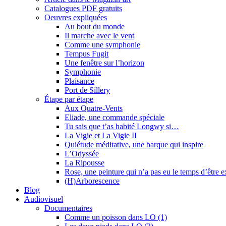
Catalogues PDF gratuits
Oeuvres expliquées
Au bout du monde
Il marche avec le vent
Comme une symphonie
Tempus Fugit
Une fenêtre sur l’horizon
Symphonie
Plaisance
Port de Sillery
Étape par étape
Aux Quatre-Vents
Eliade, une commande spéciale
Tu sais que t’as habité Longwy si…
La Vigie et La Vigie II
Quiétude méditative, une barque qui inspire
L’Odyssée
La Ripousse
Rose, une peinture qui n’a pas eu le temps d’être 
(H)Arborescence
Blog
Audiovisuel
Documentaires
Comme un poisson dans LO (1)