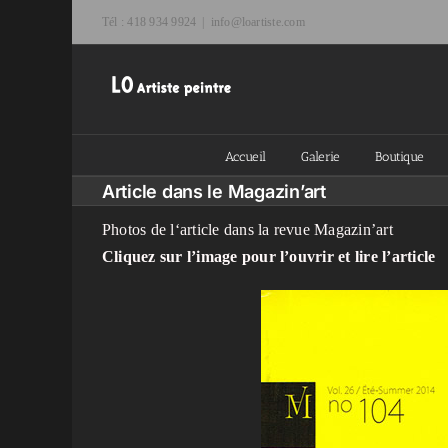
Passer
Tél : 418 934 9924
|
info@loartiste.com
au
contenu
Accueil
Galerie
Boutique
Article dans le Magazin’art
Photos de l‘article dans la revue Magazin’art
Cliquez sur l’image pour l’ouvrir et lire l’article