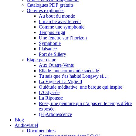
Catalogues PDF gratuits
Oeuvres expliquées
Au bout du monde
Il marche avec le vent
Comme une symphonie
Tempus Fugit
Une fenêtre sur l’horizon
Symphonie
Plaisance
Port de Sillery
Étape par étape
Aux Quatre-Vents
Eliade, une commande spéciale
Tu sais que t’as habité Longwy si…
La Vigie et La Vigie II
Quiétude méditative, une barque qui inspire
L’Odyssée
La Ripousse
Rose, une peinture qui n’a pas eu le temps d’être
exposée
(H)Arborescence
Blog
Audiovisuel
Documentaires