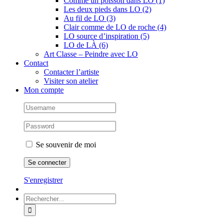
Comme un poisson dans LO (1)
Les deux pieds dans LO (2)
Au fil de LO (3)
Clair comme de LO de roche (4)
LO source d’inspiration (5)
LO de LÀ (6)
Art Classe – Peindre avec LO
Contact
Contacter l’artiste
Visiter son atelier
Mon compte
Se souvenir de moi
S'enregistrer
Rechercher: