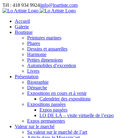
Passer
Tél : 418 934 9924
|
info@loartiste.com
au
Facebook
Instagram
Email
Pinterest
YouTube
contenu
Accueil
Galerie
Boutique
Peintures marines
Phares
Dessins et aquarelles
Harmonie
Petites dimensions
Automobiles d’exception
Livres
Présentation
Biographie
Démarche
Expositions en cours et à venir
Calendrier des expositions
Expositions passées
Expos passées
LO DE LÀ – visite virtuelle de l’expo
Expos permanentes
Valeur sur le marché
Sa valeur sur le marché de l’art
Article dans le Magazin’art