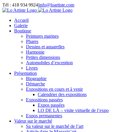
Passer
Tél : 418 934 9924
|
info@loartiste.com
au
Facebook
Instagram
Email
Pinterest
YouTube
contenu
Accueil
Galerie
Boutique
Peintures marines
Phares
Dessins et aquarelles
Harmonie
Petites dimensions
Automobiles d’exception
Livres
Présentation
Biographie
Démarche
Expositions en cours et à venir
Calendrier des expositions
Expositions passées
Expos passées
LO DE LÀ – visite virtuelle de l’expo
Expos permanentes
Valeur sur le marché
Sa valeur sur le marché de l’art
Article dans le Magazin’art