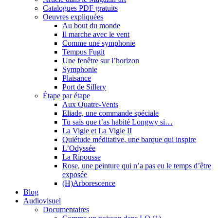
Catalogues PDF gratuits
Oeuvres expliquées
Au bout du monde
Il marche avec le vent
Comme une symphonie
Tempus Fugit
Une fenêtre sur l’horizon
Symphonie
Plaisance
Port de Sillery
Étape par étape
Aux Quatre-Vents
Eliade, une commande spéciale
Tu sais que t’as habité Longwy si…
La Vigie et La Vigie II
Quiétude méditative, une barque qui inspire
L’Odyssée
La Ripousse
Rose, une peinture qui n’a pas eu le temps d’être
exposée
(H)Arborescence
Blog
Audiovisuel
Documentaires