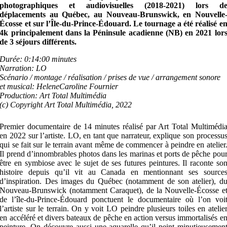
photographiques et audiovisuelles (2018-2021) lors d
déplacements au Québec, au Nouveau-Brunswick, en Nouvelle
Écosse et sur l’Île-du-Prince-Édouard. Le tournage a été réalisé e
4k principalement dans la Péninsule acadienne (NB) en 2021 lor
de 3 séjours différents.
Durée: 0:14:00 minutes
Narration: LO
Scénario / montage / réalisation / prises de vue / arrangement sonore
et musical: HeleneCaroline Fournier
Production: Art Total Multimédia
(c) Copyright Art Total Multimédia, 2022
Premier documentaire de 14 minutes réalisé par Art Total Multimédi
en 2022 sur l’artiste. LO, en tant que narrateur, explique son processu
qui se fait sur le terrain avant même de commencer à peindre en atelier
Il prend d’innombrables photos dans les marinas et ports de pêche pou
être en symbiose avec le sujet de ses futures peintures. Il raconte so
histoire depuis qu’il vit au Canada en mentionnant ses source
d’inspiration. Des images du Québec (notamment de son atelier), d
Nouveau-Brunswick (notamment Caraquet), de la Nouvelle-Écosse e
de l’île-du-Prince-Édouard ponctuent le documentaire où l’on voi
l’artiste sur le terrain. On y voit LO peindre plusieurs toiles en atelie
en accéléré et divers bateaux de pêche en action versus immortalisés e
peinture. On découvre aussi une aquarelle qu’il peint minutieusemen