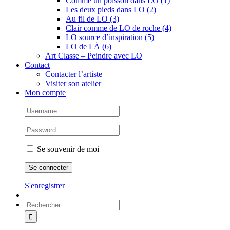
Comme un poisson dans LO (1)
Les deux pieds dans LO (2)
Au fil de LO (3)
Clair comme de LO de roche (4)
LO source d’inspiration (5)
LO de LÀ (6)
Art Classe – Peindre avec LO
Contact
Contacter l’artiste
Visiter son atelier
Mon compte
Se souvenir de moi
S'enregistrer
Rechercher: