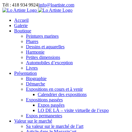
Passer
Tél : 418 934 9924
|
info@loartiste.com
au
Facebook
Instagram
Email
Pinterest
YouTube
contenu
Accueil
Galerie
Boutique
Peintures marines
Phares
Dessins et aquarelles
Harmonie
Petites dimensions
Automobiles d’exception
Livres
Présentation
Biographie
Démarche
Expositions en cours et à venir
Calendrier des expositions
Expositions passées
Expos passées
LO DE LÀ – visite virtuelle de l’expo
Expos permanentes
Valeur sur le marché
Sa valeur sur le marché de l’art
Article dans le Magazin’art