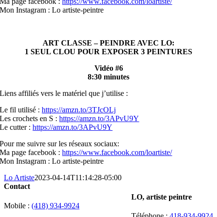
Ma page facebook :
https://www.facebook.com/loartiste/
Mon Instagram : Lo artiste-peintre
ART CLASSE – PEINDRE AVEC LO:
1 SEUL CLOU POUR EXPOSER 3 PEINTURES
Vidéo #6
8:30 minutes
Liens affiliés vers le matériel que j’utilise :
Le fil utilisé :
https://amzn.to/3TJcOLj
Les crochets en S :
https://amzn.to/3APvU9Y
Le cutter :
https://amzn.to/3APvU9Y
Pour me suivre sur les réseaux sociaux:
Ma page facebook :
https://www.facebook.com/loartiste/
Mon Instagram : Lo artiste-peintre
Lo Artiste
2023-04-14T11:14:28-05:00
Contact
LO, artiste peintre
Mobile :
(418) 934-9924
Téléphone :
418-934-9924