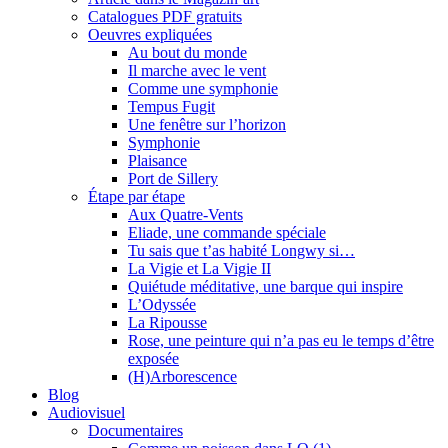
Catalogues PDF gratuits
Oeuvres expliquées
Au bout du monde
Il marche avec le vent
Comme une symphonie
Tempus Fugit
Une fenêtre sur l’horizon
Symphonie
Plaisance
Port de Sillery
Étape par étape
Aux Quatre-Vents
Eliade, une commande spéciale
Tu sais que t’as habité Longwy si…
La Vigie et La Vigie II
Quiétude méditative, une barque qui inspire
L’Odyssée
La Ripousse
Rose, une peinture qui n’a pas eu le temps d’être
exposée
(H)Arborescence
Blog
Audiovisuel
Documentaires