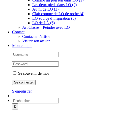
Comme un poisson dans LO (1)
Les deux pieds dans LO (2)
Au fil de LO (3)
Clair comme de LO de roche (4)
LO source d’inspiration (5)
LO de LÀ (6)
Art Classe – Peindre avec LO
Contact
Contacter l’artiste
Visiter son atelier
Mon compte
Se souvenir de moi
S'enregistrer
Rechercher: