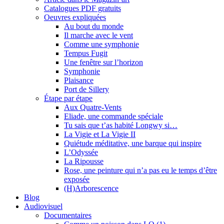
Catalogues PDF gratuits
Oeuvres expliquées
Au bout du monde
Il marche avec le vent
Comme une symphonie
Tempus Fugit
Une fenêtre sur l’horizon
Symphonie
Plaisance
Port de Sillery
Étape par étape
Aux Quatre-Vents
Eliade, une commande spéciale
Tu sais que t’as habité Longwy si…
La Vigie et La Vigie II
Quiétude méditative, une barque qui inspire
L’Odyssée
La Ripousse
Rose, une peinture qui n’a pas eu le temps d’être
exposée
(H)Arborescence
Blog
Audiovisuel
Documentaires