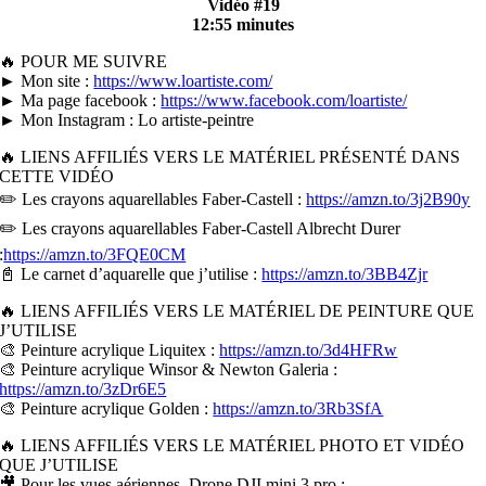
Vidéo #19
12:55 minutes
🔥 POUR ME SUIVRE
► Mon site :
https://www.loartiste.com/
► Ma page facebook :
https://www.facebook.com/loartiste/
► Mon Instagram : Lo artiste-peintre
🔥 LIENS AFFILIÉS VERS LE MATÉRIEL PRÉSENTÉ DANS
CETTE VIDÉO
✏️ Les crayons aquarellables Faber-Castell :
https://amzn.to/3j2B90y
✏️ Les crayons aquarellables Faber-Castell Albrecht Durer
:
https://amzn.to/3FQE0CM
📓 Le carnet d’aquarelle que j’utilise :
https://amzn.to/3BB4Zjr
🔥 LIENS AFFILIÉS VERS LE MATÉRIEL DE PEINTURE QUE
J’UTILISE
🎨 Peinture acrylique Liquitex :
https://amzn.to/3d4HFRw
🎨 Peinture acrylique Winsor & Newton Galeria :
https://amzn.to/3zDr6E5
🎨 Peinture acrylique Golden :
https://amzn.to/3Rb3SfA
🔥 LIENS AFFILIÉS VERS LE MATÉRIEL PHOTO ET VIDÉO
QUE J’UTILISE
🎥 Pour les vues aériennes, Drone DJI mini 3 pro :