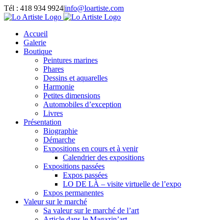
Passer
Tél : 418 934 9924
|
info@loartiste.com
au
Facebook
Instagram
Email
Pinterest
YouTube
contenu
Accueil
Galerie
Boutique
Peintures marines
Phares
Dessins et aquarelles
Harmonie
Petites dimensions
Automobiles d’exception
Livres
Présentation
Biographie
Démarche
Expositions en cours et à venir
Calendrier des expositions
Expositions passées
Expos passées
LO DE LÀ – visite virtuelle de l’expo
Expos permanentes
Valeur sur le marché
Sa valeur sur le marché de l’art
Article dans le Magazin’art