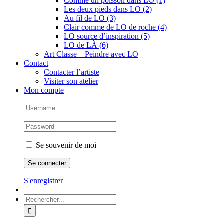
Comme un poisson dans LO (1)
Les deux pieds dans LO (2)
Au fil de LO (3)
Clair comme de LO de roche (4)
LO source d’inspiration (5)
LO de LÀ (6)
Art Classe – Peindre avec LO
Contact
Contacter l’artiste
Visiter son atelier
Mon compte
Se souvenir de moi
S'enregistrer
Rechercher: