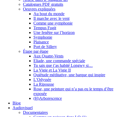
Catalogues PDF gratuits
Oeuvres expliquées
Au bout du monde
Il marche avec le vent
Comme une symphonie
Tempus Fugit
Une fenêtre sur l’horizon
Symphonie
Plaisance
Port de Sillery
Étape par étape
Aux Quatre-Vents
Eliade, une commande spéciale
Tu sais que t’as habité Longwy si…
La Vigie et La Vigie II
Quiétude méditative, une barque qui inspire
L’Odyssée
La Ripousse
Rose, une peinture qui n’a pas eu le temps d’être
exposée
(H)Arborescence
Blog
Audiovisuel
Documentaires