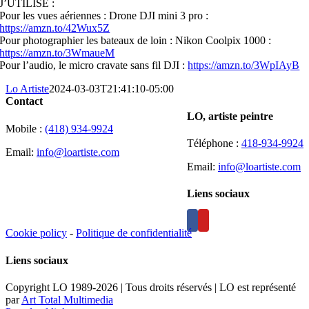
J’UTILISE :
Pour les vues aériennes : Drone DJI mini 3 pro :
https://amzn.to/42Wux5Z
Pour photographier les bateaux de loin : Nikon Coolpix 1000 :
https://amzn.to/3WmaueM
Pour l’audio, le micro cravate sans fil DJI :
https://amzn.to/3WpIAyB
Lo Artiste
2024-03-03T21:41:10-05:00
Contact
LO, artiste peintre
Mobile :
(418) 934-9924
Téléphone :
418-934-9924
Email:
info@loartiste.com
Email:
info@loartiste.com
Liens sociaux
Cookie policy
-
Politique de confidentialité
Liens sociaux
Copyright LO 1989-2026 | Tous droits réservés | LO est représenté
par
Art Total Multimedia