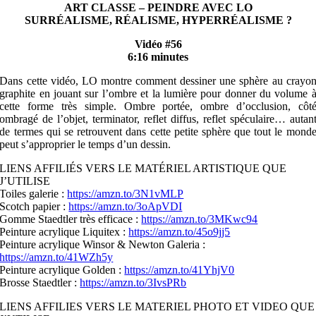
ART CLASSE – PEINDRE AVEC LO
SURRÉALISME, RÉALISME, HYPERRÉALISME ?
Vidéo #56
6:16 minutes
Dans cette vidéo, LO montre comment dessiner une sphère au crayo
graphite en jouant sur l’ombre et la lumière pour donner du volume 
cette forme très simple. Ombre portée, ombre d’occlusion, côt
ombragé de l’objet, terminator, reflet diffus, reflet spéculaire… autan
de termes qui se retrouvent dans cette petite sphère que tout le mond
peut s’approprier le temps d’un dessin.
LIENS AFFILIÉS VERS LE MATÉRIEL ARTISTIQUE QUE
J’UTILISE
Toiles galerie :
https://amzn.to/3N1vMLP
Scotch papier :
https://amzn.to/3oApVDI
Gomme Staedtler très efficace :
https://amzn.to/3MKwc94
Peinture acrylique Liquitex :
https://amzn.to/45o9jj5
Peinture acrylique Winsor & Newton Galeria :
https://amzn.to/41WZh5y
Peinture acrylique Golden :
https://amzn.to/41YhjV0
Brosse Staedtler :
https://amzn.to/3IvsPRb
LIENS AFFILIES VERS LE MATERIEL PHOTO ET VIDEO QUE