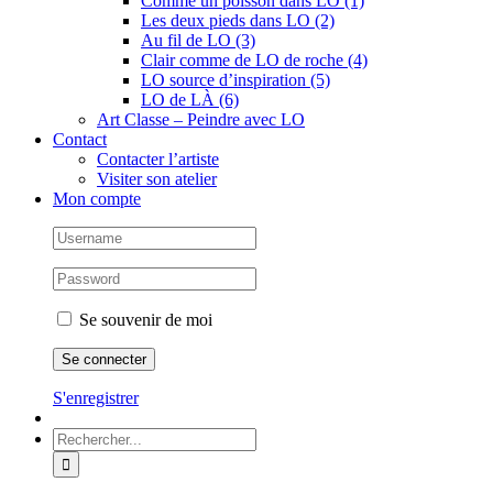
Comme un poisson dans LO (1)
Les deux pieds dans LO (2)
Au fil de LO (3)
Clair comme de LO de roche (4)
LO source d’inspiration (5)
LO de LÀ (6)
Art Classe – Peindre avec LO
Contact
Contacter l’artiste
Visiter son atelier
Mon compte
Se souvenir de moi
S'enregistrer
Rechercher: