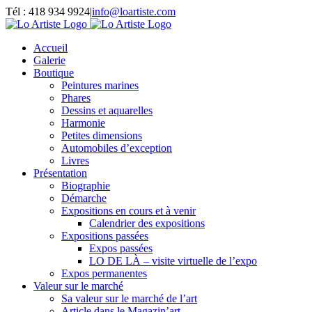
Passer
Tél : 418 934 9924
|
info@loartiste.com
au
Facebook
Instagram
Email
Pinterest
YouTube
contenu
Accueil
Galerie
Boutique
Peintures marines
Phares
Dessins et aquarelles
Harmonie
Petites dimensions
Automobiles d’exception
Livres
Présentation
Biographie
Démarche
Expositions en cours et à venir
Calendrier des expositions
Expositions passées
Expos passées
LO DE LÀ – visite virtuelle de l’expo
Expos permanentes
Valeur sur le marché
Sa valeur sur le marché de l’art
Article dans le Magazin’art