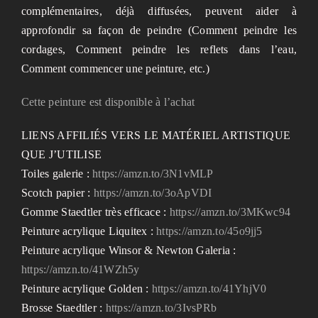
complémentaires, déjà diffusées, peuvent aider à
approfondir sa façon de peindre (Comment peindre les
cordages, Comment peindre les reflets dans l’eau,
Comment commencer une peinture, etc.)
Cette peinture est disponible à l’achat
LIENS AFFILIÉS VERS LE MATÉRIEL ARTISTIQUE
QUE J’UTILISE
Toiles galerie :
https://amzn.to/3N1vMLP
Scotch papier :
https://amzn.to/3oApVDI
Gomme Staedtler très efficace :
https://amzn.to/3MKwc94
Peinture acrylique Liquitex :
https://amzn.to/45o9jj5
Peinture acrylique Winsor & Newton Galeria :
https://amzn.to/41WZh5y
Peinture acrylique Golden :
https://amzn.to/41YhjV0
Brosse Staedtler :
https://amzn.to/3IvsPRb