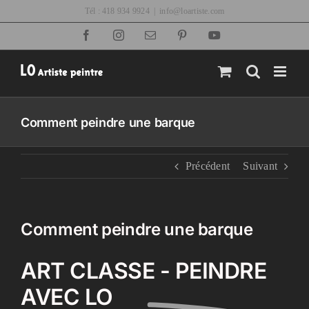
Passer
Tél : 418 934 9924
|
info@loartiste.com
au
Facebook
Instagram
Email
Pinterest
YouTube
contenu
Comment peindre une barque
Précédent
Suivant
Comment peindre une barque
ART CLASSE - PEINDRE
AVEC LO