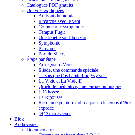
Catalogues PDF gratuits
Oeuvres expliquées
Au bout du monde
Il marche avec le vent
Comme une symphonie
Tempus Fugit
Une fenêtre sur l’horizon
Symphonie
Plaisance
Port de Sillery
Étape par étape
Aux Quatre-Vents
Eliade, une commande spéciale
Tu sais que t’as habité Longwy si…
La Vigie et La Vigie II
Quiétude méditative, une barque qui inspire
L’Odyssée
La Ripousse
Rose, une peinture qui n’a pas eu le temps d’être
exposée
(H)Arborescence
Blog
Audiovisuel
Documentaires