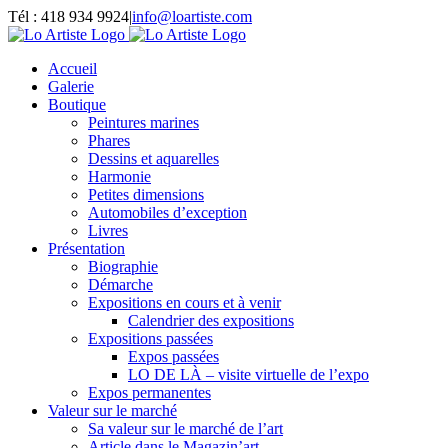
Passer
Tél : 418 934 9924
|
info@loartiste.com
au
Facebook
Instagram
Email
Pinterest
YouTube
contenu
Accueil
Galerie
Boutique
Peintures marines
Phares
Dessins et aquarelles
Harmonie
Petites dimensions
Automobiles d’exception
Livres
Présentation
Biographie
Démarche
Expositions en cours et à venir
Calendrier des expositions
Expositions passées
Expos passées
LO DE LÀ – visite virtuelle de l’expo
Expos permanentes
Valeur sur le marché
Sa valeur sur le marché de l’art
Article dans le Magazin’art