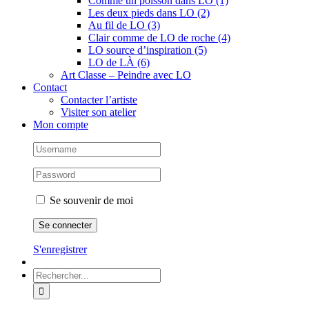
Comme un poisson dans LO (1)
Les deux pieds dans LO (2)
Au fil de LO (3)
Clair comme de LO de roche (4)
LO source d’inspiration (5)
LO de LÀ (6)
Art Classe – Peindre avec LO
Contact
Contacter l’artiste
Visiter son atelier
Mon compte
Se souvenir de moi
S'enregistrer
Rechercher: