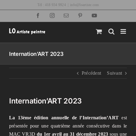
Passer
Tél : 418 934 9924
|
info@loartiste.com
au
Facebook
Instagram
Email
Pinterest
YouTube
contenu
Internation’ART 2023
Précédent
Suivant
Internation’ART 2023
La 13ème édition annuelle de l’Internation’ART
est
présentée pour une quatrième année consécutive dans le
MAC VR3D
du 1er avril au 31 décembre 2023
sous une