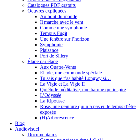
Catalogues PDF gratuits
Oeuvres expliquées
Au bout du monde
Il marche avec le vent
Comme une symphonie
Tempus Fugit
Une fenêtre sur l’horizon
Symphonie
Plaisance
Port de Sillery
Étape par étape
Aux Quatre-Vents
Eliade, une commande spéciale
Tu sais que t’as habité Longwy si…
La Vigie et La Vigie II
Quiétude méditative, une barque qui inspire
L’Odyssée
La Ripousse
Rose, une peinture qui n’a pas eu le temps d’être
exposée
(H)Arborescence
Blog
Audiovisuel
Documentaires