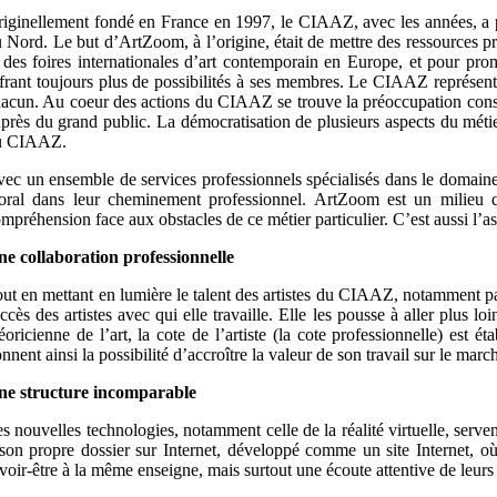
iginellement fondé en France en 1997, le CIAAZ, avec les années, a p
 Nord. Le but d’ArtZoom, à l’origine, était de mettre des ressources p
 des foires internationales d’art contemporain en Europe, et pour pro
frant toujours plus de possibilités à ses membres. Le CIAAZ représente de
acun. Au coeur des actions du CIAAZ se trouve la préoccupation constante
près du grand public. La démocratisation de plusieurs aspects du métier d
u CIAAZ.
ec un ensemble de services professionnels spécialisés dans le domaine 
ral dans leur cheminement professionnel. ArtZoom est un milieu qu
mpréhension face aux obstacles de ce métier particulier. C’est aussi l’a
e collaboration professionnelle
ut en mettant en lumière le talent des artistes du CIAAZ, notamment par 
ccès des artistes avec qui elle travaille. Elle les pousse à aller plus lo
éoricienne de l’art, la cote de l’artiste (la cote professionnelle) est 
nnent ainsi la possibilité d’accroître la valeur de son travail sur le marc
ne structure incomparable
s nouvelles technologies, notamment celle de la réalité virtuelle, ser
son propre dossier sur Internet, développé comme un site Internet, où
voir-être à la même enseigne, mais surtout une écoute attentive de leurs