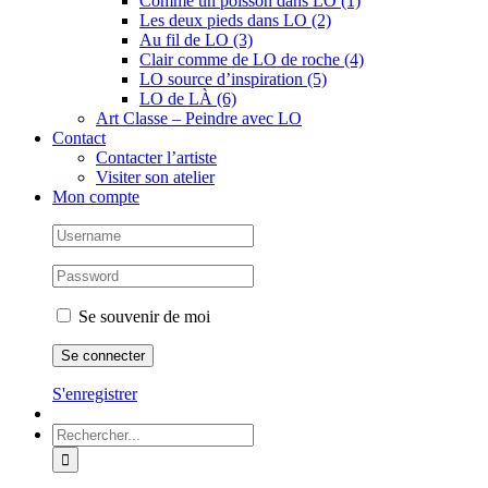
Comme un poisson dans LO (1)
Les deux pieds dans LO (2)
Au fil de LO (3)
Clair comme de LO de roche (4)
LO source d’inspiration (5)
LO de LÀ (6)
Art Classe – Peindre avec LO
Contact
Contacter l’artiste
Visiter son atelier
Mon compte
Se souvenir de moi
S'enregistrer
Rechercher: