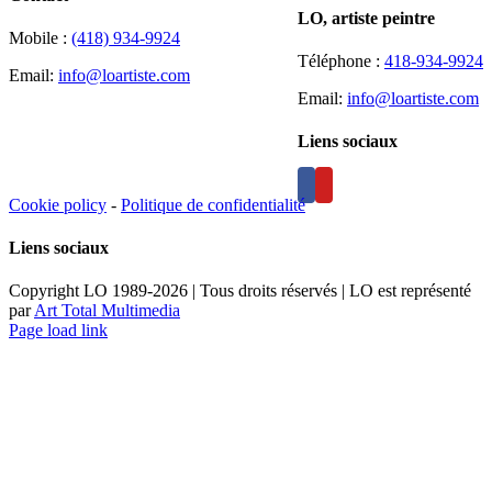
LO, artiste peintre
Mobile :
(418) 934-9924
Téléphone :
418-934-9924
Email:
info@loartiste.com
Email:
info@loartiste.com
Liens sociaux
Cookie policy
-
Politique de confidentialité
Liens sociaux
Copyright LO 1989-2026 | Tous droits réservés | LO est représenté
par
Art Total Multimedia
Facebook
Instagram
Email
Pinterest
YouTube
Page load link
Aller
en
haut