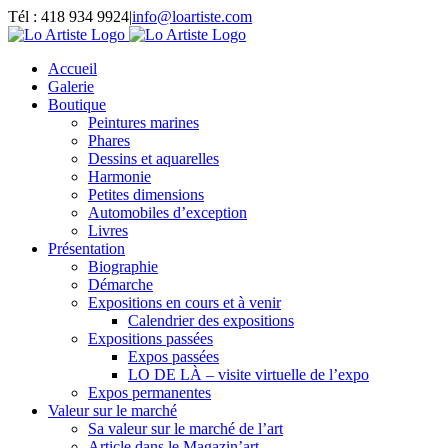
Passer
Tél : 418 934 9924
|
info@loartiste.com
au
Facebook
Instagram
Email
Pinterest
YouTube
contenu
Accueil
Galerie
Boutique
Peintures marines
Phares
Dessins et aquarelles
Harmonie
Petites dimensions
Automobiles d’exception
Livres
Présentation
Biographie
Démarche
Expositions en cours et à venir
Calendrier des expositions
Expositions passées
Expos passées
LO DE LÀ – visite virtuelle de l’expo
Expos permanentes
Valeur sur le marché
Sa valeur sur le marché de l’art
Article dans le Magazin’art