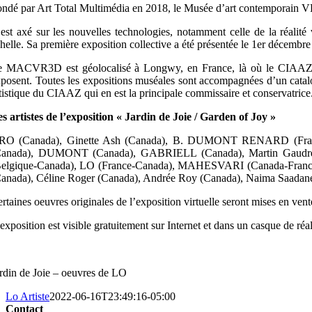
ndé par Art Total Multimédia en 2018, le Musée d’art contemporain V
 est axé sur les nouvelles technologies, notamment celle de la réalit
helle. Sa première exposition collective a été présentée le 1er décembre
 MACVR3D est géolocalisé à Longwy, en France, là où le CIAAZ a été
posent. Toutes les expositions muséales sont accompagnées d’un catalo
tistique du CIAAZ qui en est la principale commissaire et conservatrice
s artistes de l’exposition « Jardin de Joie / Garden of Joy »
RO (Canada), Ginette Ash (Canada), B. DUMONT RENARD (France)
Canada), DUMONT (Canada), GABRIELL (Canada), Martin Gaudreaul
Belgique-Canada), LO (France-Canada), MAHESVARI (Canada-France),
anada), Céline Roger (Canada), Andrée Roy (Canada), Naima Saadane
rtaines oeuvres originales de l’exposition virtuelle seront mises en ven
exposition est visible gratuitement sur Internet et dans un casque de réalit
rdin de Joie – oeuvres de LO
Lo Artiste
2022-06-16T23:49:16-05:00
Contact