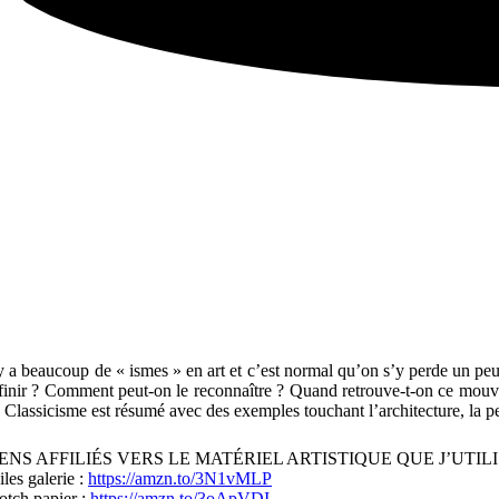
 y a beaucoup de « ismes » en art et c’est normal qu’on s’y perde un pe
finir ? Comment peut-on le reconnaître ? Quand retrouve-t-on ce mouvem
 Classicisme est résumé avec des exemples touchant l’architecture, la pei
IENS AFFILIÉS VERS LE MATÉRIEL ARTISTIQUE QUE J’UTIL
iles galerie :
https://amzn.to/3N1vMLP
otch papier :
https://amzn.to/3oApVDI