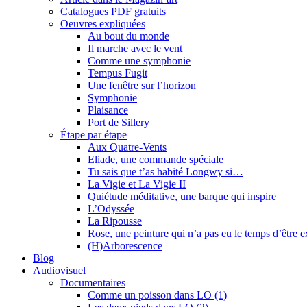
Catalogues PDF gratuits
Oeuvres expliquées
Au bout du monde
Il marche avec le vent
Comme une symphonie
Tempus Fugit
Une fenêtre sur l’horizon
Symphonie
Plaisance
Port de Sillery
Étape par étape
Aux Quatre-Vents
Eliade, une commande spéciale
Tu sais que t’as habité Longwy si…
La Vigie et La Vigie II
Quiétude méditative, une barque qui inspire
L’Odyssée
La Ripousse
Rose, une peinture qui n’a pas eu le temps d’être 
(H)Arborescence
Blog
Audiovisuel
Documentaires
Comme un poisson dans LO (1)