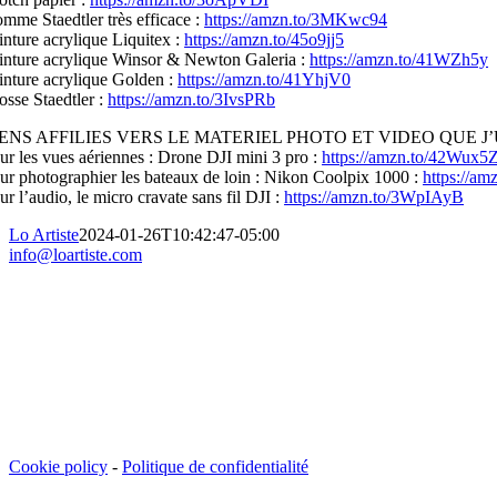
mme Staedtler très efficace :
https://amzn.to/3MKwc94
inture acrylique Liquitex :
https://amzn.to/45o9jj5
inture acrylique Winsor & Newton Galeria :
https://amzn.to/41WZh5y
inture acrylique Golden :
https://amzn.to/41YhjV0
osse Staedtler :
https://amzn.to/3IvsPRb
IENS AFFILIES VERS LE MATERIEL PHOTO ET VIDEO QUE J’U
ur les vues aériennes : Drone DJI mini 3 pro :
https://amzn.to/42Wux5
ur photographier les bateaux de loin : Nikon Coolpix 1000 :
https://a
ur l’audio, le micro cravate sans fil DJI :
https://amzn.to/3WpIAyB
Lo Artiste
2024-01-26T10:42:47-05:00
info@loartiste.com
Cookie policy
-
Politique de confidentialité