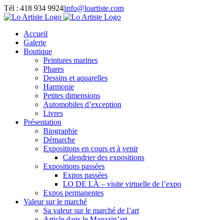
Passer
Tél : 418 934 9924
|
info@loartiste.com
au
Facebook
Instagram
Email
Pinterest
YouTube
contenu
Accueil
Galerie
Boutique
Peintures marines
Phares
Dessins et aquarelles
Harmonie
Petites dimensions
Automobiles d’exception
Livres
Présentation
Biographie
Démarche
Expositions en cours et à venir
Calendrier des expositions
Expositions passées
Expos passées
LO DE LÀ – visite virtuelle de l’expo
Expos permanentes
Valeur sur le marché
Sa valeur sur le marché de l’art
Article dans le Magazin’art