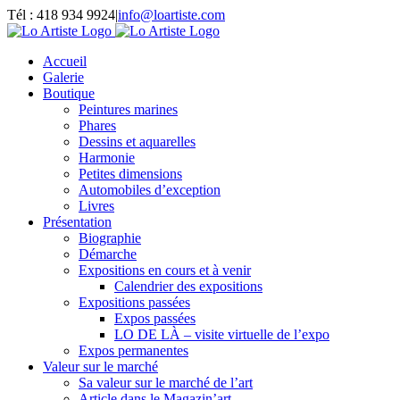
Passer
Tél : 418 934 9924
|
info@loartiste.com
au
Facebook
Instagram
Email
Pinterest
YouTube
contenu
Accueil
Galerie
Boutique
Peintures marines
Phares
Dessins et aquarelles
Harmonie
Petites dimensions
Automobiles d’exception
Livres
Présentation
Biographie
Démarche
Expositions en cours et à venir
Calendrier des expositions
Expositions passées
Expos passées
LO DE LÀ – visite virtuelle de l’expo
Expos permanentes
Valeur sur le marché
Sa valeur sur le marché de l’art
Article dans le Magazin’art