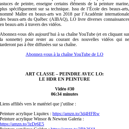
astuces de peintre, enseigne certains éléments de la peinture marine
plus spécifiquement sur sa technique. Issu de l’École des beaux-arts
nommé Maître en beaux-arts wn 2018 par l’Académie international
des beaux-arts du Québec (AIBAQ), LO livre diverses connaissance
en beaux-arts à travers des vidéos.
Abonnez-vous dès aujourd’hui à sa chaîne YouTube (et en cliquant su
la sonnette) pour rester au courant des nouvelles vidéos qui n
tarderont pas à être diffusées sur sa chaîne.
Abonnez-vous à la chaîne YouTube de LO
ART CLASSE – PEINDRE AVEC LO:
LE HDR EN PEINTURE
Vidéo #30
06:34 minutes
Liens affiliés vers le matériel que j’utilise :
Peinture acrylique Liquitex :
https://amzn.to/3d4HFRw
Peinture acrylique Winsor & Newton Galeria :
https://amzn.to/3zDr6E5