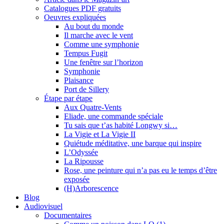
Catalogues PDF gratuits
Oeuvres expliquées
Au bout du monde
Il marche avec le vent
Comme une symphonie
Tempus Fugit
Une fenêtre sur l’horizon
Symphonie
Plaisance
Port de Sillery
Étape par étape
Aux Quatre-Vents
Eliade, une commande spéciale
Tu sais que t’as habité Longwy si…
La Vigie et La Vigie II
Quiétude méditative, une barque qui inspire
L’Odyssée
La Ripousse
Rose, une peinture qui n’a pas eu le temps d’être
exposée
(H)Arborescence
Blog
Audiovisuel
Documentaires