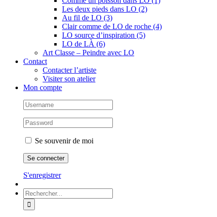
Comme un poisson dans LO (1)
Les deux pieds dans LO (2)
Au fil de LO (3)
Clair comme de LO de roche (4)
LO source d’inspiration (5)
LO de LÀ (6)
Art Classe – Peindre avec LO
Contact
Contacter l’artiste
Visiter son atelier
Mon compte
Se souvenir de moi
S'enregistrer
Rechercher: