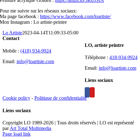
Peinture acrylique Golden :
https://amzn.to/3Rb3SfA
Pour me suivre sur les réseaux sociaux:
Ma page facebook :
https://www.facebook.com/loartiste/
Mon Instagram : Lo artiste-peintre
Lo Artiste
2023-04-14T11:09:33-05:00
Contact
LO, artiste peintre
Mobile :
(418) 934-9924
Téléphone :
418-934-9924
Email:
info@loartiste.com
Email:
info@loartiste.com
Liens sociaux
Cookie policy
-
Politique de confidentialité
Liens sociaux
Copyright LO 1989-2026 | Tous droits réservés | LO est représenté
par
Art Total Multimedia
Facebook
Instagram
Email
Pinterest
YouTube
Page load link
Aller