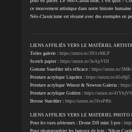
pour en parler. Le Néo-Classicisme, c’est quoi ? C
ce mouvement artistique dans notre histoire humaine 
Néo-Classicisme est résumé avec des exemples en pein
LIENS AFFILIÉS VERS LE MATÉRIEL ARTISTI
Toiles galerie :
https://amzn.to/3N1vMLP
Scotch papier :
https://amzn.to/3oApVDI
Gomme Staedtler très efficace :
https://amzn.to/3M
Peinture acrylique Liquitex :
https://amzn.to/45o9jj5
Peinture acrylique Winsor & Newton Galeria :
https
Peinture acrylique Golden :
https://amzn.to/41YhjV0
Brosse Staedtler :
https://amzn.to/3IvsPRb
LIENS AFFILIES VERS LE MATERIEL PHOTO E
Pour les vues aériennes : Drone DJI mini 3 pro :
htt
Pour photographier les bateaux de loin : Nikon Cool