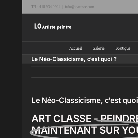
Passer
Tél : 418 934 9924
|
info@loartiste.com
au
contenu
Accueil
Galerie
Boutique
Le Néo-Classicisme, c’est quoi ?
Le Néo-Classicisme, c’est quoi
ART CLASSE - PEINDR
MAINTENANT SUR YO