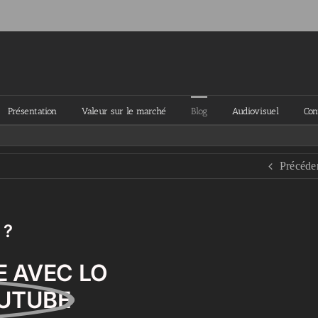
Présentation
Valeur sur le marché
Blog
Audiovisuel
Con
Précéde
 ?
E AVEC LO
UTUBE