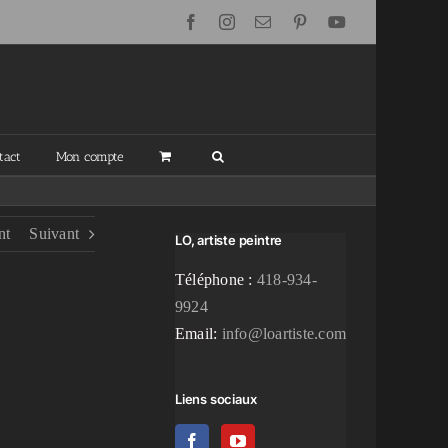
Facebook
Instagram
Email
Pinterest
YouTube
tact
Mon compte
nt
Suivant
LO, artiste peintre
Téléphone :
418-934-
9924
Email:
info@loartiste.com
Liens sociaux