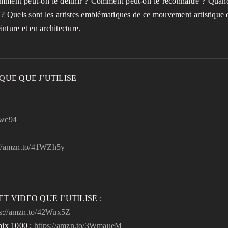
omment peut-on le définir ? Comment peut-on le reconnaître ? Quand
? Quels sont les artistes emblématiques de ce mouvement artistique e
ture et en architecture.
QUE QUE J’UTILISE
Kwc94
://amzn.to/41WZh5y
T VIDEO QUE J’UTILISE :
ps://amzn.to/42Wux5Z
pix 1000 :
https://amzn.to/3WmaueM