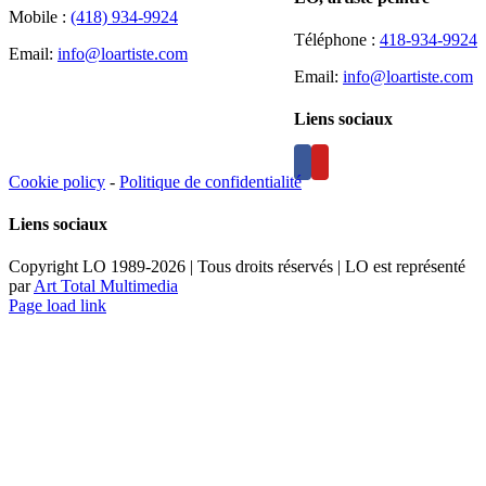
Mobile :
(418) 934-9924
Téléphone :
418-934-9924
Email:
info@loartiste.com
Email:
info@loartiste.com
Liens sociaux
Cookie policy
-
Politique de confidentialité
Liens sociaux
Copyright LO 1989-2026 | Tous droits réservés | LO est représenté
par
Art Total Multimedia
Facebook
Instagram
Email
Pinterest
YouTube
Page load link
Aller
en
haut