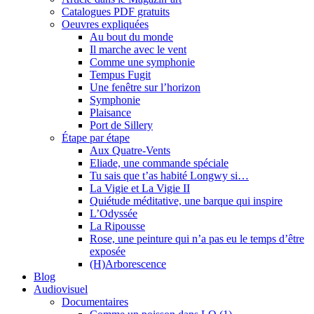
Catalogues PDF gratuits
Oeuvres expliquées
Au bout du monde
Il marche avec le vent
Comme une symphonie
Tempus Fugit
Une fenêtre sur l’horizon
Symphonie
Plaisance
Port de Sillery
Étape par étape
Aux Quatre-Vents
Eliade, une commande spéciale
Tu sais que t’as habité Longwy si…
La Vigie et La Vigie II
Quiétude méditative, une barque qui inspire
L’Odyssée
La Ripousse
Rose, une peinture qui n’a pas eu le temps d’être
exposée
(H)Arborescence
Blog
Audiovisuel
Documentaires