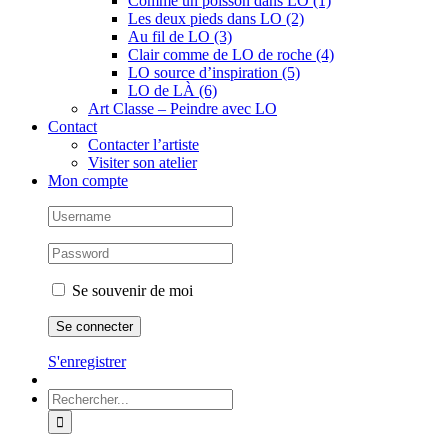
Comme un poisson dans LO (1)
Les deux pieds dans LO (2)
Au fil de LO (3)
Clair comme de LO de roche (4)
LO source d’inspiration (5)
LO de LÀ (6)
Art Classe – Peindre avec LO
Contact
Contacter l’artiste
Visiter son atelier
Mon compte
Se souvenir de moi
S'enregistrer
Rechercher: