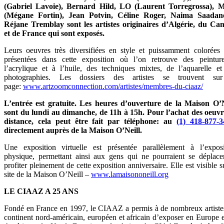
(Gabriel Lavoie), Bernard Hild, LO (Laurent Torregrossa),
(Mégane Fortin), Jean Potvin, Céline Roger, Naima Saadan
Réjane Tremblay sont les artistes originaires d’Algérie, du Ca
et de France qui sont exposés.
Leurs oeuvres très diversifiées en style et puissamment colorées 
présentées dans cette exposition où l’on retrouve des peintur
l’acrylique et à l’huile, des techniques mixtes, de l’aquarelle et
photographies. Les dossiers des artistes se trouvent su
page:
www.artzoomconnection.com/artistes/membres-du-ciaaz/
L’entrée est gratuite. Les heures d’ouverture de la Maison O’N
sont du lundi au dimanche, de 11h à 15h. Pour l’achat des oeuvr
distance, cela peut être fait par téléphone: au
(1) 418-877-3
directement auprès de la Maison O’Neill.
Une exposition virtuelle est présentée parallèlement à l’exposi
physique, permettant ainsi aux gens qui ne pourraient se déplace
profiter pleinement de cette exposition anniversaire. Elle est visible s
site de la Maison O’Neill –
www.lamaisononeill.org
LE CIAAZ A 25 ANS
Fondé en France en 1997, le CIAAZ a permis à de nombreux artiste
continent nord-américain, européen et africain d’exposer en Europe e