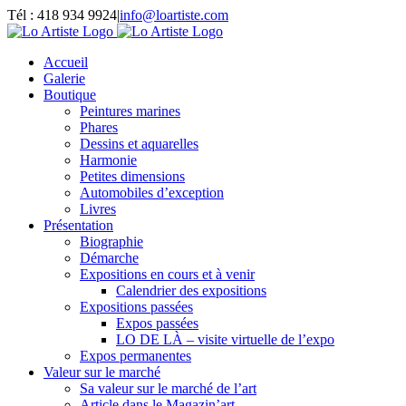
Passer
Tél : 418 934 9924
|
info@loartiste.com
au
Facebook
Instagram
Email
Pinterest
YouTube
contenu
Accueil
Galerie
Boutique
Peintures marines
Phares
Dessins et aquarelles
Harmonie
Petites dimensions
Automobiles d’exception
Livres
Présentation
Biographie
Démarche
Expositions en cours et à venir
Calendrier des expositions
Expositions passées
Expos passées
LO DE LÀ – visite virtuelle de l’expo
Expos permanentes
Valeur sur le marché
Sa valeur sur le marché de l’art
Article dans le Magazin’art