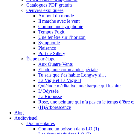
Catalogues PDF gratuits
Oeuvres expliquées
Au bout du monde
Il marche avec le vent
Comme une symphonie
Tempus Fugit
Une fenêtre sur l’horizon
Symphonie
Plaisance
Port de Sillery
Étape par étape
Aux Quatre-Vents
Eliade, une commande spéciale
Tu sais que t’as habité Longwy si…
La Vigie et La Vigie II
Quiétude méditative, une barque qui inspire
L’Odyssée
La Ripousse
Rose, une peinture qui n’a pas eu le temps d’être 
(H)Arborescence
Blog
Audiovisuel
Documentaires
Comme un poisson dans LO (1)