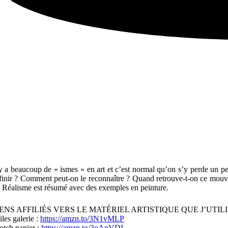
 y a beaucoup de « ismes » en art et c’est normal qu’on s’y perde un p
finir ? Comment peut-on le reconnaître ? Quand retrouve-t-on ce mouvem
 Réalisme est résumé avec des exemples en peinture.
IENS AFFILIÉS VERS LE MATÉRIEL ARTISTIQUE QUE J’UTIL
iles galerie :
https://amzn.to/3N1vMLP
otch papier :
https://amzn.to/3oApVDI