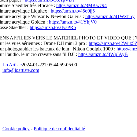
mme Staedtler très efficace :
https://amzn.to/3MKwc94
inture acrylique Liquitex :
https://amzn.to/45o9jj5
inture acrylique Winsor & Newton Galeria :
https://amzn.to/41WZh5y
inture acrylique Golden :
https://amzn.to/41YhjV0
osse Staedtler :
https://amzn.to/3IvsPRb
IENS AFFILIES VERS LE MATERIEL PHOTO ET VIDEO QUE J’U
ur les vues aériennes : Drone DJI mini 3 pro :
https://amzn.to/42Wux5
ur photographier les bateaux de loin : Nikon Coolpix 1000 :
https://a
ur l’audio, le micro cravate sans fil DJI :
https://amzn.to/3WpIAyB
Lo Artiste
2024-01-22T05:44:59-05:00
info@loartiste.com
Cookie policy
-
Politique de confidentialité