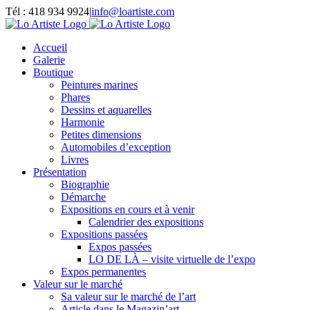
Passer
Tél : 418 934 9924
|
info@loartiste.com
au
Facebook
Instagram
Email
Pinterest
YouTube
contenu
Accueil
Galerie
Boutique
Peintures marines
Phares
Dessins et aquarelles
Harmonie
Petites dimensions
Automobiles d’exception
Livres
Présentation
Biographie
Démarche
Expositions en cours et à venir
Calendrier des expositions
Expositions passées
Expos passées
LO DE LÀ – visite virtuelle de l’expo
Expos permanentes
Valeur sur le marché
Sa valeur sur le marché de l’art
Article dans le Magazin’art