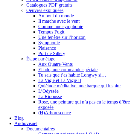
Catalogues PDF gratuits
Oeuvres expliquées
Au bout du monde
Il marche avec le vent
Comme une symphonie
Tempus Fugit
Une fenêtre sur l’horizon
Symphonie
Plaisance
Port de Sillery
Étape par étape
Aux Quatre-Vents
Eliade, une commande spéciale
Tu sais que t’as habité Longwy si…
La Vigie et La Vigie II
Quiétude méditative, une barque qui inspire
L’Odyssée
La Ripousse
Rose, une peinture qui n’a pas eu le temps d’être
exposée
(H)Arborescence
Blog
Audiovisuel
Documentaires