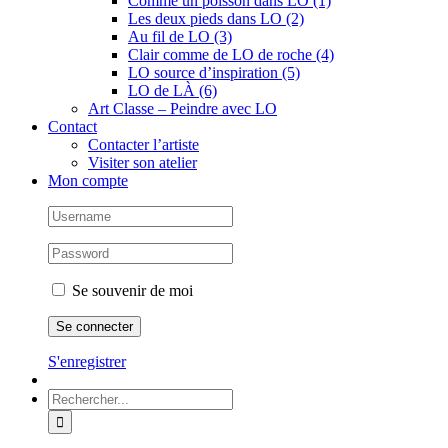
Comme un poisson dans LO (1)
Les deux pieds dans LO (2)
Au fil de LO (3)
Clair comme de LO de roche (4)
LO source d’inspiration (5)
LO de LÀ (6)
Art Classe – Peindre avec LO
Contact
Contacter l’artiste
Visiter son atelier
Mon compte
Se souvenir de moi
S'enregistrer
Rechercher: