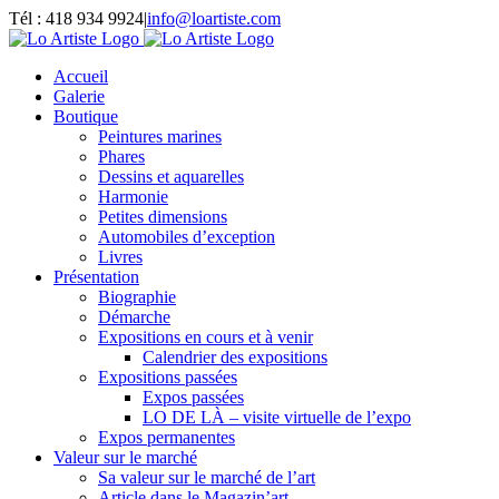
Passer
Tél : 418 934 9924
|
info@loartiste.com
au
Facebook
Instagram
Email
Pinterest
YouTube
contenu
Accueil
Galerie
Boutique
Peintures marines
Phares
Dessins et aquarelles
Harmonie
Petites dimensions
Automobiles d’exception
Livres
Présentation
Biographie
Démarche
Expositions en cours et à venir
Calendrier des expositions
Expositions passées
Expos passées
LO DE LÀ – visite virtuelle de l’expo
Expos permanentes
Valeur sur le marché
Sa valeur sur le marché de l’art
Article dans le Magazin’art