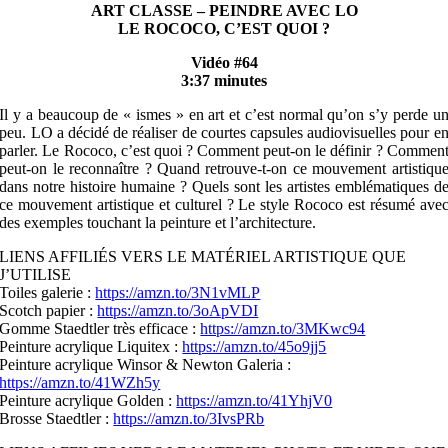
ART CLASSE – PEINDRE AVEC LO
LE ROCOCO, C’EST QUOI ?
Vidéo #64
3:37 minutes
Il y a beaucoup de « ismes » en art et c’est normal qu’on s’y perde u
peu. LO a décidé de réaliser de courtes capsules audiovisuelles pour e
parler. Le Rococo, c’est quoi ? Comment peut-on le définir ? Commen
peut-on le reconnaître ? Quand retrouve-t-on ce mouvement artistiqu
dans notre histoire humaine ? Quels sont les artistes emblématiques d
ce mouvement artistique et culturel ? Le style Rococo est résumé ave
des exemples touchant la peinture et l’architecture.
LIENS AFFILIÉS VERS LE MATÉRIEL ARTISTIQUE QUE
J’UTILISE
Toiles galerie :
https://amzn.to/3N1vMLP
Scotch papier :
https://amzn.to/3oApVDI
Gomme Staedtler très efficace :
https://amzn.to/3MKwc94
Peinture acrylique Liquitex :
https://amzn.to/45o9jj5
Peinture acrylique Winsor & Newton Galeria :
https://amzn.to/41WZh5y
Peinture acrylique Golden :
https://amzn.to/41YhjV0
Brosse Staedtler :
https://amzn.to/3IvsPRb