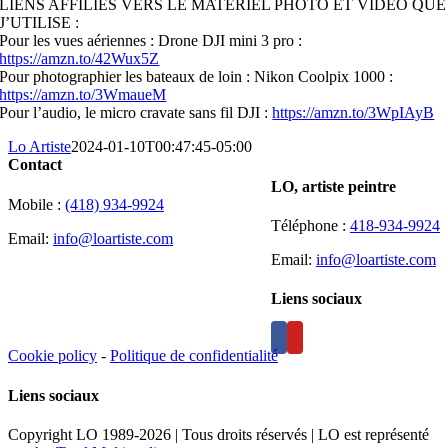
LIENS AFFILIES VERS LE MATERIEL PHOTO ET VIDEO QUE
J’UTILISE :
Pour les vues aériennes : Drone DJI mini 3 pro :
https://amzn.to/42Wux5Z
Pour photographier les bateaux de loin : Nikon Coolpix 1000 :
https://amzn.to/3WmaueM
Pour l’audio, le micro cravate sans fil DJI :
https://amzn.to/3WpIAyB
Lo Artiste
2024-01-10T00:47:45-05:00
Contact
LO, artiste peintre
Mobile :
(418) 934-9924
Téléphone :
418-934-9924
Email:
info@loartiste.com
Email:
info@loartiste.com
Liens sociaux
Cookie policy
-
Politique de confidentialité
Liens sociaux
Copyright LO 1989-2026 | Tous droits réservés | LO est représenté