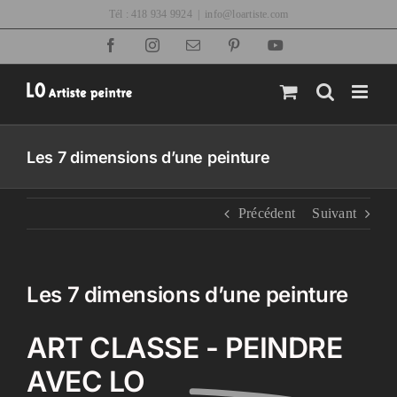
Passer
Tél : 418 934 9924
|
info@loartiste.com
au
Facebook
Instagram
Email
Pinterest
YouTube
contenu
Les 7 dimensions d’une peinture
Précédent
Suivant
Les 7 dimensions d’une peinture
ART CLASSE - PEINDRE
AVEC LO