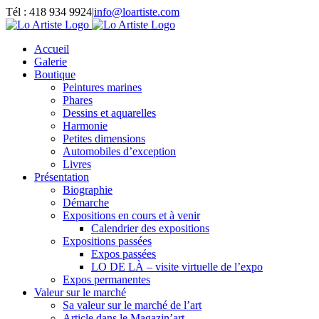
Passer
Tél : 418 934 9924
|
info@loartiste.com
au
Facebook
Instagram
Email
Pinterest
YouTube
contenu
Accueil
Galerie
Boutique
Peintures marines
Phares
Dessins et aquarelles
Harmonie
Petites dimensions
Automobiles d’exception
Livres
Présentation
Biographie
Démarche
Expositions en cours et à venir
Calendrier des expositions
Expositions passées
Expos passées
LO DE LÀ – visite virtuelle de l’expo
Expos permanentes
Valeur sur le marché
Sa valeur sur le marché de l’art
Article dans le Magazin’art