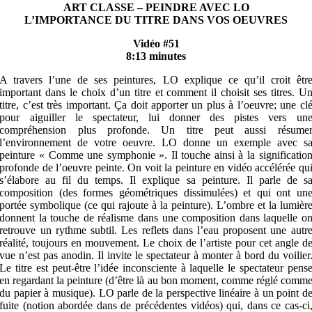
ART CLASSE – PEINDRE AVEC LO
L’IMPORTANCE DU TITRE DANS VOS OEUVRES
Vidéo #51
8:13 minutes
A travers l’une de ses peintures, LO explique ce qu’il croit êtr
important dans le choix d’un titre et comment il choisit ses titres. U
titre, c’est très important. Ça doit apporter un plus à l’oeuvre; une cl
pour aiguiller le spectateur, lui donner des pistes vers un
compréhension plus profonde. Un titre peut aussi résume
l’environnement de votre oeuvre. LO donne un exemple avec s
peinture « Comme une symphonie ». Il touche ainsi à la significatio
profonde de l’oeuvre peinte. On voit la peinture en vidéo accélérée qu
s’élabore au fil du temps. Il explique sa peinture. Il parle de s
composition (des formes géométriques dissimulées) et qui ont un
portée symbolique (ce qui rajoute à la peinture). L’ombre et la lumièr
donnent la touche de réalisme dans une composition dans laquelle o
retrouve un rythme subtil. Les reflets dans l’eau proposent une autr
réalité, toujours en mouvement. Le choix de l’artiste pour cet angle d
vue n’est pas anodin. Il invite le spectateur à monter à bord du voilier
Le titre est peut-être l’idée inconsciente à laquelle le spectateur pens
en regardant la peinture (d’être là au bon moment, comme réglé comm
du papier à musique). LO parle de la perspective linéaire à un point d
fuite (notion abordée dans de précédentes vidéos) qui, dans ce cas-ci