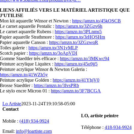
LIENS AFFILIÉS VERS LE MATÉRIEL ARTISTIQUE QUE
J’UTILISE
Mon kit aquarelle Winsor et Newton :
https://amzn.to/45kOSCB
Le carnet aquarelle Pentalic :
https://amzn.to/3ZGzv6h
Le carnet aquarelle Rubens :
https://amzn.to/3PLnms5
Papier aquarelle Strathmore :
https://amzn.to/3rHQSHm
Papier aquarelle Canson :
https://amzn.to/3ZGzwqR
Toiles galerie :
https://amzn.to/3N1vMLP
Scotch papier :
https://amzn.to/3oApVDI
Gomme Staedtler très efficace :
https://amzn.to/3MKwc94
Peinture acrylique Liquitex :
https://amzn.to/45o9jj5
Peinture acrylique Winsor & Newton Galeria :
https://amzn.to/41WZh5y
Peinture acrylique Golden :
https://amzn.to/41YhjV0
Brosse Staedtler :
https://amzn.to/3IvsPRb
Le stylo encre Micron 01 :
https://amzn.to/3F7BCGA
Lo Artiste
2023-11-24T19:10:58-05:00
Contact
LO, artiste peintre
Mobile :
(418) 934-9924
Téléphone :
418-934-9924
Email:
info@loartiste.com