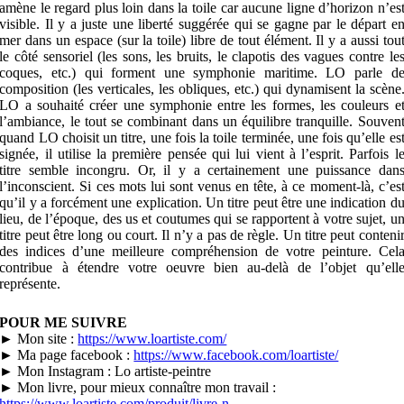
amène le regard plus loin dans la toile car aucune ligne d’horizon n’es
visible. Il y a juste une liberté suggérée qui se gagne par le départ e
mer dans un espace (sur la toile) libre de tout élément. Il y a aussi tou
le côté sensoriel (les sons, les bruits, le clapotis des vagues contre le
coques, etc.) qui forment une symphonie maritime. LO parle d
composition (les verticales, les obliques, etc.) qui dynamisent la scène
LO a souhaité créer une symphonie entre les formes, les couleurs e
l’ambiance, le tout se combinant dans un équilibre tranquille. Souven
quand LO choisit un titre, une fois la toile terminée, une fois qu’elle es
signée, il utilise la première pensée qui lui vient à l’esprit. Parfois l
titre semble incongru. Or, il y a certainement une puissance dan
l’inconscient. Si ces mots lui sont venus en tête, à ce moment-là, c’es
qu’il y a forcément une explication. Un titre peut être une indication d
lieu, de l’époque, des us et coutumes qui se rapportent à votre sujet, u
titre peut être long ou court. Il n’y a pas de règle. Un titre peut conteni
des indices d’une meilleure compréhension de votre peinture. Cel
contribue à étendre votre oeuvre bien au-delà de l’objet qu’ell
représente.
POUR ME SUIVRE
► Mon site :
https://www.loartiste.com/
► Ma page facebook :
https://www.facebook.com/loartiste/
► Mon Instagram : Lo artiste-peintre
► Mon livre, pour mieux connaître mon travail :
https://www.loartiste.com/produit/livre-n…