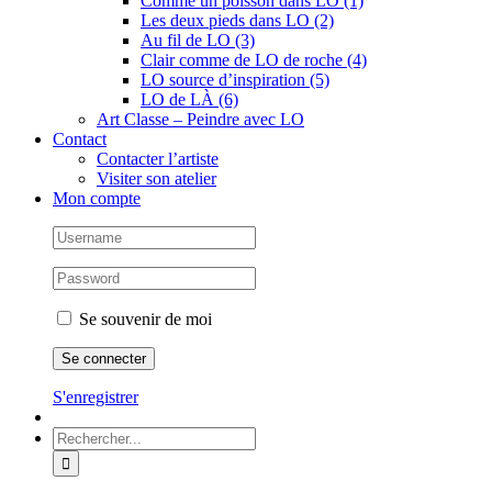
Comme un poisson dans LO (1)
Les deux pieds dans LO (2)
Au fil de LO (3)
Clair comme de LO de roche (4)
LO source d’inspiration (5)
LO de LÀ (6)
Art Classe – Peindre avec LO
Contact
Contacter l’artiste
Visiter son atelier
Mon compte
Se souvenir de moi
S'enregistrer
Rechercher: