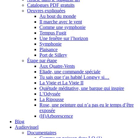
Catalogues PDF gratuits
Oeuvres expliquées
Au bout du monde
Il marche avec le vent
Comme une symphonie
Tempus Fugit
Une fenêtre sur l’horizon
Symphonie
Plaisance
Port de Sillery
Étape par étape
Aux Quatre-Vents
Eliade, une commande spéciale
Tu sais que t’as habité Longwy si…
La Vigie et La Vigie II
Quiétude méditative, une barque qui inspire
L’Odyssée
La Ripousse
Rose, une peinture qui n’a pas eu le temps d’être
exposée
(H)Arborescence
Blog
Audiovisuel
Documentaires