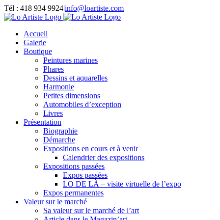
Passer
Tél : 418 934 9924
|
info@loartiste.com
au
Facebook
Instagram
Email
Pinterest
YouTube
contenu
Accueil
Galerie
Boutique
Peintures marines
Phares
Dessins et aquarelles
Harmonie
Petites dimensions
Automobiles d’exception
Livres
Présentation
Biographie
Démarche
Expositions en cours et à venir
Calendrier des expositions
Expositions passées
Expos passées
LO DE LÀ – visite virtuelle de l’expo
Expos permanentes
Valeur sur le marché
Sa valeur sur le marché de l’art
Article dans le Magazin’art