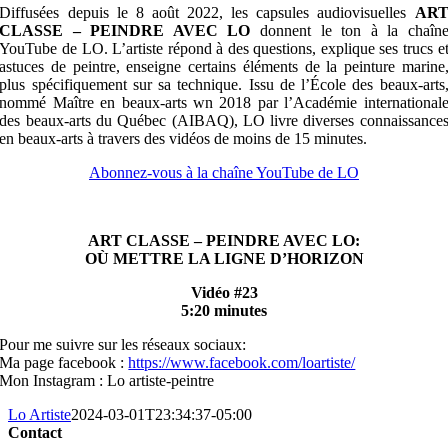
Diffusées depuis le 8 août 2022, les capsules audiovisuelles
AR
CLASSE – PEINDRE AVEC LO
donnent le ton à la chaîn
YouTube de LO. L’artiste répond à des questions, explique ses trucs e
astuces de peintre, enseigne certains éléments de la peinture marine
plus spécifiquement sur sa technique. Issu de l’École des beaux-arts
nommé Maître en beaux-arts wn 2018 par l’Académie international
des beaux-arts du Québec (AIBAQ), LO livre diverses connaissance
en beaux-arts à travers des vidéos de moins de 15 minutes.
Abonnez-vous à la chaîne YouTube de LO
ART CLASSE – PEINDRE AVEC LO:
OÙ METTRE LA LIGNE D’HORIZON
Vidéo #23
5:20 minutes
Pour me suivre sur les réseaux sociaux:
Ma page facebook :
https://www.facebook.com/loartiste/
Mon Instagram : Lo artiste-peintre
Lo Artiste
2024-03-01T23:34:37-05:00
Contact