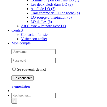
Comme un poisson dans LO (1)
Les deux pieds dans LO (2)
Au fil de LO (3)
Clair comme de LO de roche (4)
LO source d’inspiration (5)
LO de LÀ (6)
Art Classe – Peindre avec LO
Contact
Contacter l’artiste
Visiter son atelier
Mon compte
Se souvenir de moi
S'enregistrer
Rechercher: