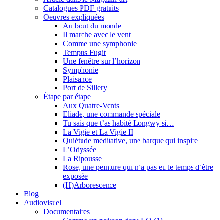
Catalogues PDF gratuits
Oeuvres expliquées
Au bout du monde
Il marche avec le vent
Comme une symphonie
Tempus Fugit
Une fenêtre sur l’horizon
Symphonie
Plaisance
Port de Sillery
Étape par étape
Aux Quatre-Vents
Eliade, une commande spéciale
Tu sais que t’as habité Longwy si…
La Vigie et La Vigie II
Quiétude méditative, une barque qui inspire
L’Odyssée
La Ripousse
Rose, une peinture qui n’a pas eu le temps d’être
exposée
(H)Arborescence
Blog
Audiovisuel
Documentaires