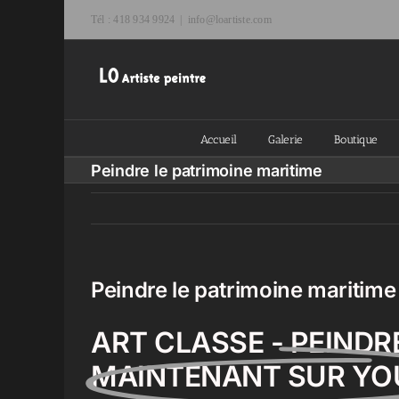
Passer
Tél : 418 934 9924
|
info@loartiste.com
au
contenu
Accueil
Galerie
Boutique
Peindre le patrimoine maritime
Peindre le patrimoine maritime
ART CLASSE - PEINDR
MAINTENANT SUR YO