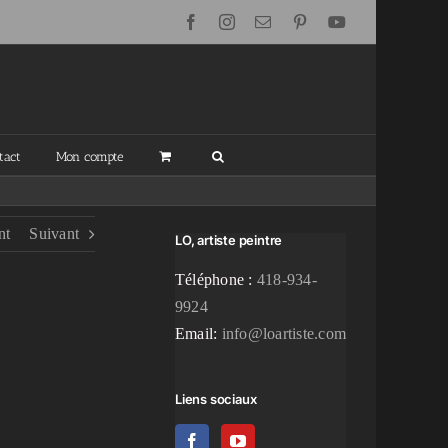
Facebook
Instagram
Email
Pinterest
YouTube
tact
Mon compte
nt
Suivant
LO, artiste peintre
Téléphone :
418-934-
9924
Email:
info@loartiste.com
Liens sociaux