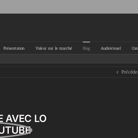
Présentation
Valeur sur le marché
Blog
Audiovisuel
Con
Précéde
E AVEC LO
UTUBE