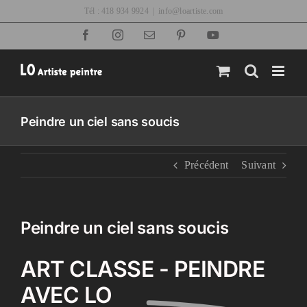
Passer
Tél : 418 934 9924
|
info@loartiste.com
au
Facebook
Instagram
Email
Pinterest
YouTube
contenu
Peindre un ciel sans soucis
Précédent
Suivant
Peindre un ciel sans soucis
ART CLASSE - PEINDRE
AVEC LO