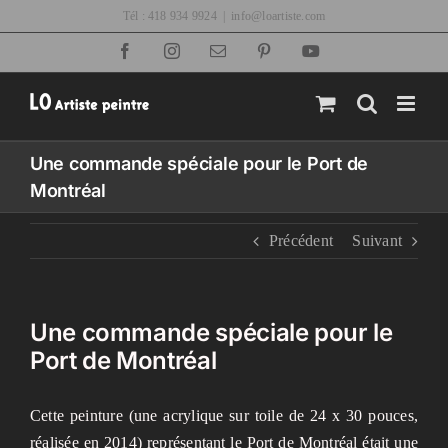
Passer
Tél : 418 934 9924
|
info@loartiste.com
au
Facebook
Instagram
Email
Pinterest
YouTube
contenu
Une commande spéciale pour le Port de
Montréal
Précédent
Suivant
Une commande spéciale pour le
Port de Montréal
Cette peinture (une acrylique sur toile de 24 x 30 pouces,
réalisée en 2014) représentant le Port de Montréal était une