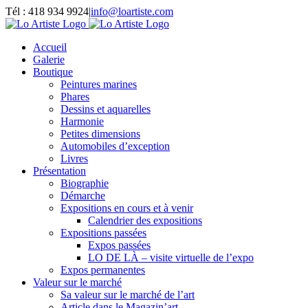
Passer
Tél : 418 934 9924
|
info@loartiste.com
au
Facebook
Instagram
Email
Pinterest
YouTube
contenu
Accueil
Galerie
Boutique
Peintures marines
Phares
Dessins et aquarelles
Harmonie
Petites dimensions
Automobiles d’exception
Livres
Présentation
Biographie
Démarche
Expositions en cours et à venir
Calendrier des expositions
Expositions passées
Expos passées
LO DE LÀ – visite virtuelle de l’expo
Expos permanentes
Valeur sur le marché
Sa valeur sur le marché de l’art
Article dans le Magazin’art