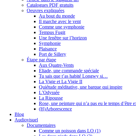
Catalogues PDF gratuits
Oeuvres expliquées
Au bout du monde
Il marche avec le vent
Comme une symphonie
Tempus Fugit
Une fenêtre sur l’horizon
Symphonie
Plaisance
Port de Sillery
Étape par étape
Aux Quatre-Vents
Eliade, une commande spéciale
Tu sais que t’as habité Longwy si…
La Vigie et La Vigie II
Quiétude méditative, une barque qui inspire
L’Odyssée
La Ripousse
Rose, une peinture qui n’a pas eu le temps d’être 
(H)Arborescence
Blog
Audiovisuel
Documentaires
Comme un poisson dans LO (1)