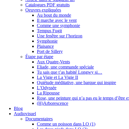
Catalogues PDF gratuits
Oeuvres expliquées
Au bout du monde
Il marche avec le vent
Comme une symphonie
Tempus Fugit
Une fenêtre sur l’horizon
Symphonie
Plaisance
Port de Sillery
Étape par étape
Aux Quatre-Vents
Eliade, une commande spéciale
Tu sais que t’as habité Longwy si…
La Vigie et La Vigie II
Quiétude méditative, une barque qui inspire
L’Odyssée
La Ripousse
Rose, une peinture qui n’a pas eu le temps d’être 
(H)Arborescence
Blog
Audiovisuel
Documentaires
Comme un poisson dans LO (1)