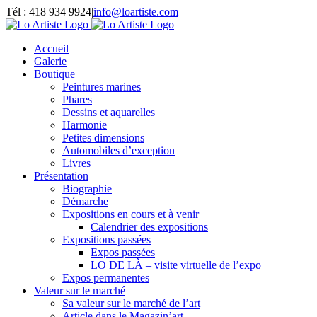
Passer
Tél : 418 934 9924
|
info@loartiste.com
au
Facebook
Instagram
Email
Pinterest
YouTube
contenu
Accueil
Galerie
Boutique
Peintures marines
Phares
Dessins et aquarelles
Harmonie
Petites dimensions
Automobiles d’exception
Livres
Présentation
Biographie
Démarche
Expositions en cours et à venir
Calendrier des expositions
Expositions passées
Expos passées
LO DE LÀ – visite virtuelle de l’expo
Expos permanentes
Valeur sur le marché
Sa valeur sur le marché de l’art
Article dans le Magazin’art